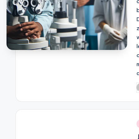
P
b
i