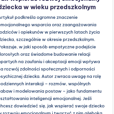
dziecka w wieku przedszkolnym
Artykuł podkreśla ogromne znaczenie
emocjonalnego wsparcia oraz zaangażowania
rodziców i opiekunów w pierwszych latach życia
dziecka, szczególnie w okresie przedszkolnym.
Pokazuje, w jaki sposób empatyczne podejście
dorosłych oraz świadome budowanie relacji
opartych na zaufaniu i akceptacji emocji wpływa
na rozwój zdolności społecznych i odporności
psychicznej dziecka. Autor zwraca uwagę na rolę
codziennych interakcji – rozmów, wspólnych
zabaw i modelowania postaw – jako fundamentu
kształtowania inteligencji emocjonalnej. Jeśli
chcesz dowiedzieć się, jak wspierać swoje dziecko
w rozwoju emocjonalnym i tworzyć z nim głęboką,