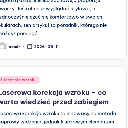
łagodzą ostre linie lub zachowują proporcje
twarzy. Jeśli chcesz wyglądać stylowo, a
jednocześnie czuć się komfortowo w swoich
okularach, ten artykuł to poradnik, którego nie
możesz pominąć.
admin
2026-06-11
osted
y
Posted
i leczenie wzroku
n
Laserowa korekcja wzroku – co
warto wiedzieć przed zabiegiem
Laserowa korekcja wzroku to innowacyjna metoda
poprawy widzenia, jednak kluczowym elementem