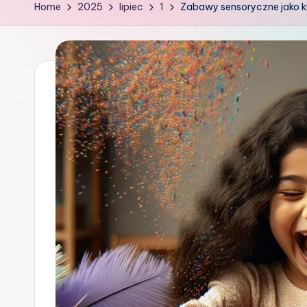
k
Home
2025
lipiec
1
Zabawy sensoryczne jako k
o
w
G
ł
o
w
i
e