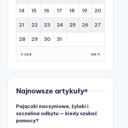
14
15
16
17
18
19
20
21
22
23
24
25
26
27
28
29
30
31
« cze
sie »
Najnowsze artykuły
Pajączki naczyniowe, żylaki i
szczelina odbytu — kiedy szukać
pomocy?