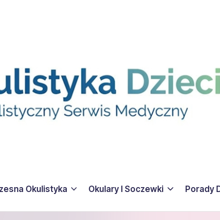
esna Okulistyka
Okulary I Soczewki
Porady 