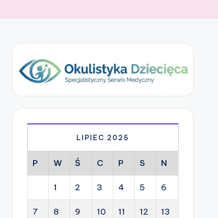
LIPIEC 2025
P
W
Ś
C
P
S
N
1
2
3
4
5
6
7
8
9
10
11
12
13