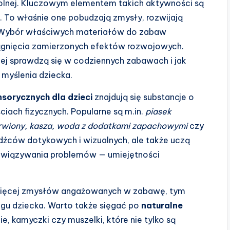
olnej. Kluczowym elementem takich aktywności są
. To właśnie one pobudzają zmysły, rozwijają
. Wybór właściwych materiałów do zabaw
ągnięcia zamierzonych efektów rozwojowych.
iej sprawdzą się w codziennych zabawach i jak
myślenia dziecka.
sorycznych dla dzieci
znajdują się substancje o
ciach fizycznych. Popularne są m.in.
piasek
barwiony, kasza, woda z dodatkami zapachowymi
czy
bodźców dotykowych i wizualnych, ale także uczą
związywania problemów — umiejętności
 więcej zmysłów angażowanych w zabawę, tym
u dziecka. Warto także sięgać po
naturalne
zie, kamyczki czy muszelki, które nie tylko są