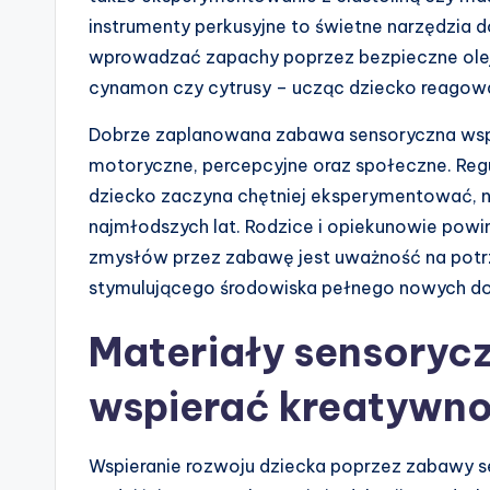
instrumenty perkusyjne to świetne narzędzia d
wprowadzać zapachy poprzez bezpieczne olejki 
cynamon czy cytrusy – ucząc dziecko reago
Dobrze zaplanowana zabawa sensoryczna wspier
motoryczne, percepcyjne oraz społeczne. Regu
dziecko zaczyna chętniej eksperymentować, na
najmłodszych lat. Rodzice i opiekunowie powin
zmysłów przez zabawę jest uważność na potrz
stymulującego środowiska pełnego nowych d
Materiały sensorycz
wspierać kreatywn
Wspieranie rozwoju dziecka poprzez zabawy se