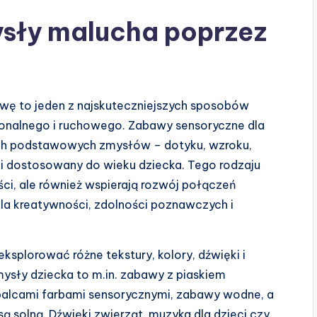
sły malucha poprzez
ę to jeden z najskuteczniejszych sposobów
onalnego i ruchowego. Zabawy sensoryczne dla
ch podstawowych zmysłów – dotyku, wzroku,
 i dostosowany do wieku dziecka. Tego rodzaju
ści, ale również wspierają rozwój połączeń
a kreatywności, zdolności poznawczych i
plorować różne tekstury, kolory, dźwięki i
sły dziecka to m.in. zabawy z piaskiem
palcami farbami sensorycznymi, zabawy wodne, a
 solną. Dźwięki zwierząt, muzyka dla dzieci czy