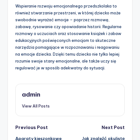
Wspieranie rozwoju emocjonalnego przedszkolaka to
również stwarzanie przestrzeni, w której dziecko może
swobodnie wyrażać emocje – poprzez rozmowę,
zabawę, rysowanie czy opowiadanie historii. Regularne
rozmowy o uczuciach oraz stosowanie książek i zabaw
edukacyjnych poświęconych emocjom to skuteczne
narzędzia pomagające w rozpoznawaniu i reagowaniu
na emocje dziecka. Dzięki temu dziecko nie tylko lepiej
rozumie swoje stany emocjonalne, ale także uczy się
regulować je w sposób adekwatny do sytuacji.
admin
View All Posts
Post
Previous Post
Next Post
Aparaty kieszonkowe
Jak znaleźć okulistę