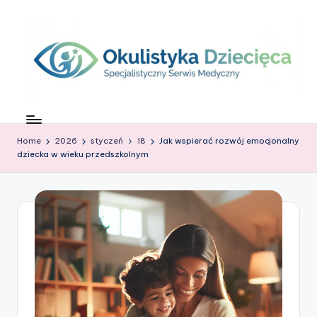
Skip
to
content
O
c
Home
2026
styczeń
18
Jak wspierać rozwój emocjonalny
z
dziecka w wieku przedszkolnym
k
o
w
G
ł
o