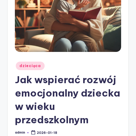
w
ie
Posted
dziecięca
in
Jak wspierać rozwój
emocjonalny dziecka
w wieku
przedszkolnym
admin
2026-01-18
Posted