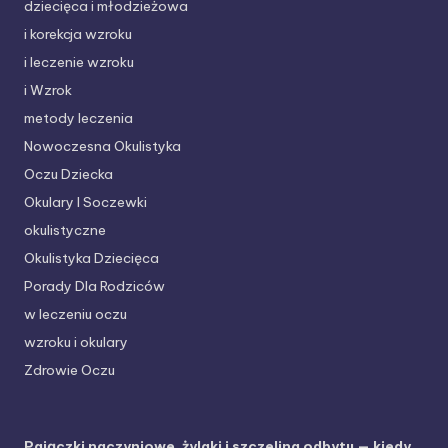
dziecięca i młodzieżowa
i korekcja wzroku
i leczenie wzroku
i Wzrok
metody leczenia
Nowoczesna Okulistyka
Oczu Dziecka
Okulary I Soczewki
okulistyczne
Okulistyka Dziecięca
Porady Dla Rodziców
w leczeniu oczu
wzroku i okulary
Zdrowie Oczu
Pajączki naczyniowe, żylaki i szczelina odbytu — kiedy