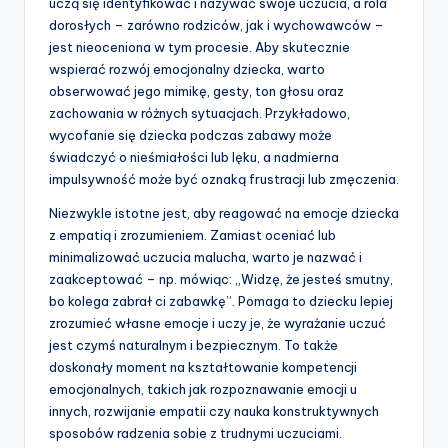
uczą się identyfikować i nazywać swoje uczucia, a rola
dorosłych – zarówno rodziców, jak i wychowawców –
jest nieoceniona w tym procesie. Aby skutecznie
wspierać rozwój emocjonalny dziecka, warto
obserwować jego mimikę, gesty, ton głosu oraz
zachowania w różnych sytuacjach. Przykładowo,
wycofanie się dziecka podczas zabawy może
świadczyć o nieśmiałości lub lęku, a nadmierna
impulsywność może być oznaką frustracji lub zmęczenia.
Niezwykle istotne jest, aby reagować na emocje dziecka
z empatią i zrozumieniem. Zamiast oceniać lub
minimalizować uczucia malucha, warto je nazwać i
zaakceptować – np. mówiąc: „Widzę, że jesteś smutny,
bo kolega zabrał ci zabawkę”. Pomaga to dziecku lepiej
zrozumieć własne emocje i uczy je, że wyrażanie uczuć
jest czymś naturalnym i bezpiecznym. To także
doskonały moment na kształtowanie kompetencji
emocjonalnych, takich jak rozpoznawanie emocji u
innych, rozwijanie empatii czy nauka konstruktywnych
sposobów radzenia sobie z trudnymi uczuciami.