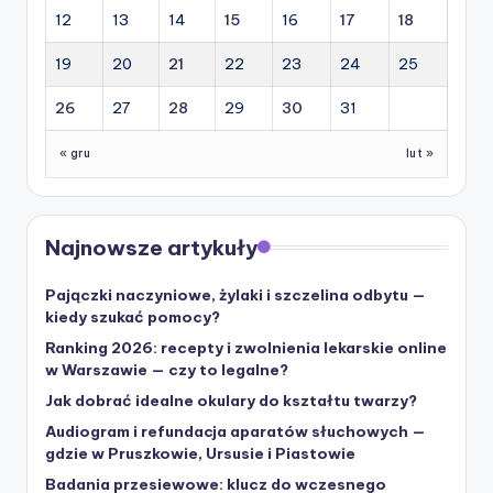
12
13
14
15
16
17
18
19
20
21
22
23
24
25
26
27
28
29
30
31
« gru
lut »
Najnowsze artykuły
Pajączki naczyniowe, żylaki i szczelina odbytu —
kiedy szukać pomocy?
Ranking 2026: recepty i zwolnienia lekarskie online
w Warszawie — czy to legalne?
Jak dobrać idealne okulary do kształtu twarzy?
Audiogram i refundacja aparatów słuchowych —
gdzie w Pruszkowie, Ursusie i Piastowie
Badania przesiewowe: klucz do wczesnego