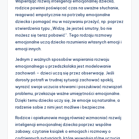
Wspierając rozwój inteligencji emocjonalnej dziecka,
rodzice powinni poświęcać czas na uważne słuchanie,
reagować empatycznie na potrzeby emocjonalne
dziecka i pomagać mu w nazywaniu przeżyć, np. poprzez
stwierdzenia typu „Widzę, że jesteś smutny, bo nie
możesz się teraz pobawić”. Tego rodzaju rozmowy
emocjonalne uczą dziecko rozumienia własnych emocji i
emocji innych.
Jednym z ważnych sposobów wspierania rozwoju
emocjonalnego u przedszkolaka jest modelowanie
zachowań – dzieci uczą się przez obserwację. Jeśli
dorosły potrafi w trudnej sytuacji zachować spokój,
wyrazić swoje uczucia słowami i poszukiwać rozwiązań
problemu, przekazuje ważne umiejętności emocjonalne.
Dzięki temu dziecko uczy się, że emocje są naturalne, a
radzenie sobie z nimi jest możliwe i bezpieczne.
Rodzice i opiekunowie mogą również wzmacniać rozwój
inteligencji emocjonalnej dziecka poprzez wspólne
zabawy, czytanie książek o emocjach i rozmowy o
codziennych sytuacjach, które wywołują różne uczucia.