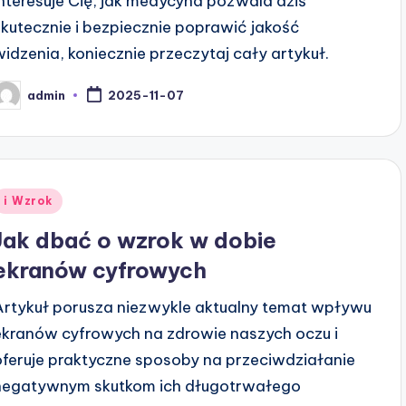
interesuje Cię, jak medycyna pozwala dziś
skutecznie i bezpiecznie poprawić jakość
widzenia, koniecznie przeczytaj cały artykuł.
admin
2025-11-07
osted
y
Posted
i Wzrok
n
Jak dbać o wzrok w dobie
ekranów cyfrowych
Artykuł porusza niezwykle aktualny temat wpływu
ekranów cyfrowych na zdrowie naszych oczu i
oferuje praktyczne sposoby na przeciwdziałanie
negatywnym skutkom ich długotrwałego