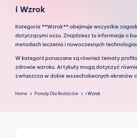
k
i Wzrok
o
Kategoria **Wzrok** obejmuje wszystkie zagad
w
dotyczącymi oczu. Znajdziesz tu informacje o bu
G
metodach leczenia i nowoczesnych technologiac
ł
W kategorii poruszane są również tematy profila
o
zdrowie wzroku. Artykuły mogą dotyczyć równie
zwłaszcza w dobie wszechobecnych ekranów c
w
i
Home
Porady Dla Rodziców
i Wzrok
e