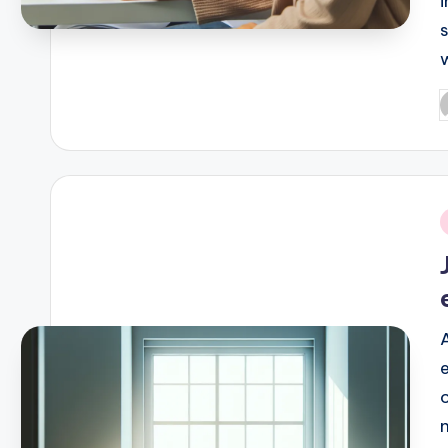
P
b
i