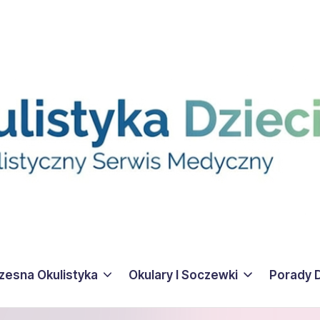
esna Okulistyka
Okulary I Soczewki
Porady 