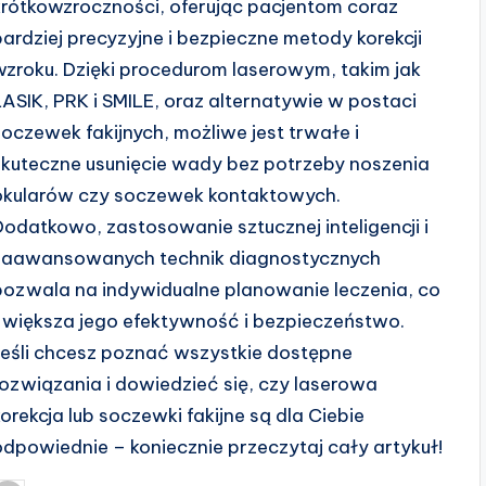
krótkowzroczności, oferując pacjentom coraz
bardziej precyzyjne i bezpieczne metody korekcji
wzroku. Dzięki procedurom laserowym, takim jak
LASIK, PRK i SMILE, oraz alternatywie w postaci
soczewek fakijnych, możliwe jest trwałe i
skuteczne usunięcie wady bez potrzeby noszenia
okularów czy soczewek kontaktowych.
Dodatkowo, zastosowanie sztucznej inteligencji i
zaawansowanych technik diagnostycznych
pozwala na indywidualne planowanie leczenia, co
zwiększa jego efektywność i bezpieczeństwo.
Jeśli chcesz poznać wszystkie dostępne
rozwiązania i dowiedzieć się, czy laserowa
korekcja lub soczewki fakijne są dla Ciebie
odpowiednie – koniecznie przeczytaj cały artykuł!