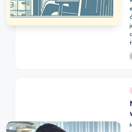
P
b
i