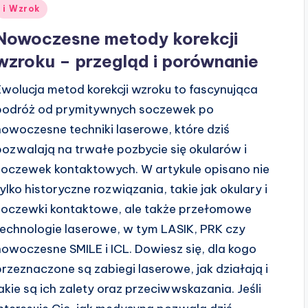
Posted
i Wzrok
n
Nowoczesne metody korekcji
wzroku – przegląd i porównanie
Ewolucja metod korekcji wzroku to fascynująca
podróż od prymitywnych soczewek po
nowoczesne techniki laserowe, które dziś
pozwalają na trwałe pozbycie się okularów i
soczewek kontaktowych. W artykule opisano nie
tylko historyczne rozwiązania, takie jak okulary i
soczewki kontaktowe, ale także przełomowe
technologie laserowe, w tym LASIK, PRK czy
nowoczesne SMILE i ICL. Dowiesz się, dla kogo
przeznaczone są zabiegi laserowe, jak działają i
jakie są ich zalety oraz przeciwwskazania. Jeśli