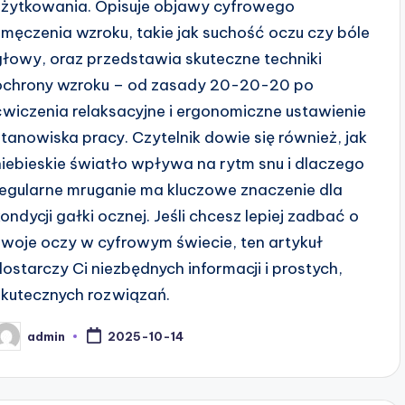
użytkowania. Opisuje objawy cyfrowego
zmęczenia wzroku, takie jak suchość oczu czy bóle
głowy, oraz przedstawia skuteczne techniki
ochrony wzroku – od zasady 20-20-20 po
ćwiczenia relaksacyjne i ergonomiczne ustawienie
stanowiska pracy. Czytelnik dowie się również, jak
niebieskie światło wpływa na rytm snu i dlaczego
regularne mruganie ma kluczowe znaczenie dla
kondycji gałki ocznej. Jeśli chcesz lepiej zadbać o
swoje oczy w cyfrowym świecie, ten artykuł
dostarczy Ci niezbędnych informacji i prostych,
skutecznych rozwiązań.
admin
2025-10-14
osted
y