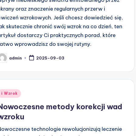
wpływ niebieskiego światła emitowanego przez
ekrany oraz znaczenie regularnych przerw i
ćwiczeń wzrokowych. Jeśli chcesz dowiedzieć się,
jak skutecznie chronić swój wzrok na co dzień, ten
artykuł dostarczy Ci praktycznych porad, które
łatwo wprowadzisz do swojej rutyny.
admin
2025-09-03
osted
y
Posted
i Wzrok
n
Nowoczesne metody korekcji wad
wzroku
Nowoczesne technologie rewolucjonizują leczenie