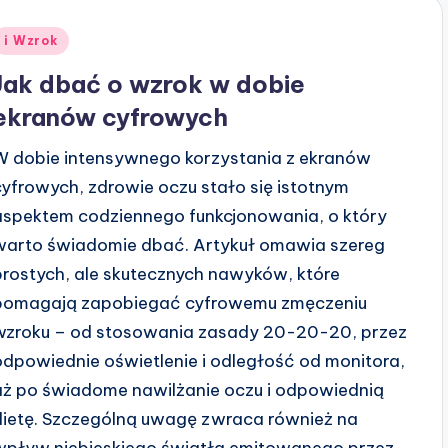
Posted
i Wzrok
n
Jak dbać o wzrok w dobie
ekranów cyfrowych
W dobie intensywnego korzystania z ekranów
cyfrowych, zdrowie oczu stało się istotnym
aspektem codziennego funkcjonowania, o który
warto świadomie dbać. Artykuł omawia szereg
prostych, ale skutecznych nawyków, które
pomagają zapobiegać cyfrowemu zmęczeniu
wzroku – od stosowania zasady 20-20-20, przez
odpowiednie oświetlenie i odległość od monitora,
aż po świadome nawilżanie oczu i odpowiednią
dietę. Szczególną uwagę zwraca również na