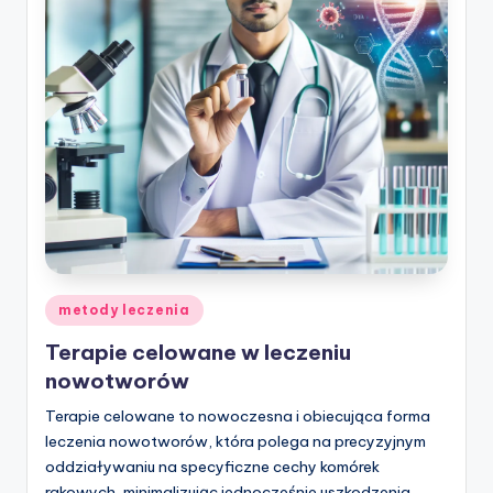
w
ie
Posted
metody leczenia
in
Terapie celowane w leczeniu
nowotworów
Terapie celowane to nowoczesna i obiecująca forma
leczenia nowotworów, która polega na precyzyjnym
oddziaływaniu na specyficzne cechy komórek
rakowych, minimalizując jednocześnie uszkodzenia