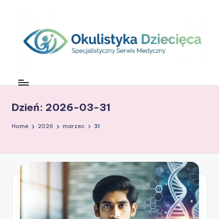
Skip
to
content
O
c
z
Dzień:
2026-03-31
k
Home
2026
marzec
31
o
w
G
ł
o