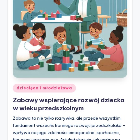
w
ie
Posted
dziecięca i młodzieżowa
in
Zabawy wspierające rozwój dziecka
w wieku przedszkolnym
Zabawa to nie tylko rozrywka, ale przede wszystkim
fundament wszechstronnego rozwoju przedszkolaka –
wpływa na jego zdolności emocjonalne, społeczne,
fizyczne i poznawcze. Artykuł ukazuje, jak ważne są