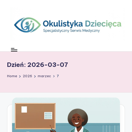
Skip
to
content
O
c
z
Dzień:
2026-03-07
k
Home
2026
marzec
7
o
w
G
ł
o