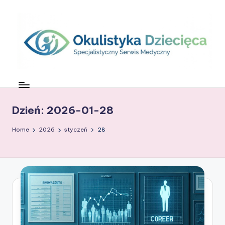
Skip
to
content
O
c
z
Dzień:
2026-01-28
k
Home
2026
styczeń
28
o
w
G
ł
o