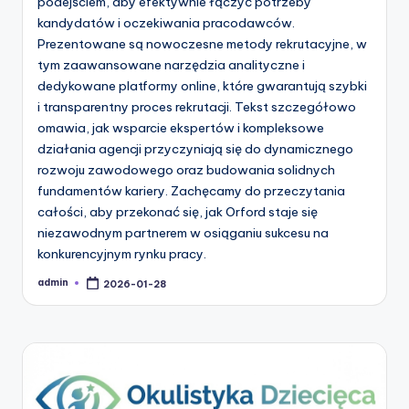
podejściem, aby efektywnie łączyć potrzeby
kandydatów i oczekiwania pracodawców.
Prezentowane są nowoczesne metody rekrutacyjne, w
tym zaawansowane narzędzia analityczne i
dedykowane platformy online, które gwarantują szybki
i transparentny proces rekrutacji. Tekst szczegółowo
omawia, jak wsparcie ekspertów i kompleksowe
działania agencji przyczyniają się do dynamicznego
rozwoju zawodowego oraz budowania solidnych
fundamentów kariery. Zachęcamy do przeczytania
całości, aby przekonać się, jak Orford staje się
niezawodnym partnerem w osiąganiu sukcesu na
konkurencyjnym rynku pracy.
admin
2026-01-28
Posted
by