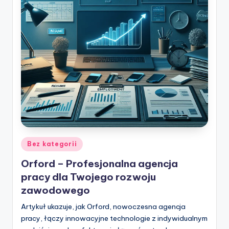
w
ie
Posted
Bez kategorii
in
Orford – Profesjonalna agencja
pracy dla Twojego rozwoju
zawodowego
Artykuł ukazuje, jak Orford, nowoczesna agencja
pracy, łączy innowacyjne technologie z indywidualnym