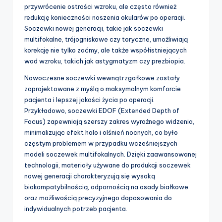
przywrócenie ostrości wzroku, ale często również
redukcję konieczności noszenia okularów po operacji.
Soczewki nowej generacji, takie jak soczewki
multifokalne, trójogniskowe czy toryczne, umożliwiają
korekcję nie tylko zaćmy, ale także współistniejących
wad wzroku, takich jak astygmatyzm czy prezbiopia.
Nowoczesne soczewki wewnątrzgałkowe zostały
zaprojektowane z myślą o maksymalnym komforcie
pacjenta i lepszej jakości życia po operacji.
Przykładowo, soczewki EDOF (Extended Depth of
Focus) zapewniają szerszy zakres wyraźnego widzenia,
minimalizując efekt halo i olśnień nocnych, co było
częstym problemem w przypadku wcześniejszych
modeli soczewek multifokalnych. Dzięki zaawansowanej
technologii, materiały używane do produkcji soczewek
nowej generacji charakteryzują się wysoką
biokompatybilnością, odpornością na osady białkowe
oraz możliwością precyzyjnego dopasowania do
indywidualnych potrzeb pacjenta.