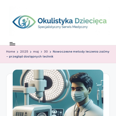
Skip
to
content
O
c
Home
2025
maj
30
Nowoczesne metody leczenia zaćmy
z
– przegląd dostępnych technik
k
o
w
G
ł
o