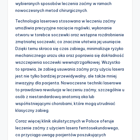
wybieranych sposobów leczenia zaćmy w ramach
nowoczesnych metod chirurgicznych.
Technologia laserowa stosowana w leczeniu zaćmy
umożliwia precyzyjne nacięcie rogówki, wykonanie
otworu w torebce soczewki oraz wstępne rozdrobnienie
zmętniałej soczewki, co znacznie ułatwia jej usunięcie.
Dzięki temu skraca się czas zabiegu, minimalizuje ryzyko
mechanicznego urazu oka oraz poprawia się dokładność
wszczepienia soczewki wewnątrzgałkowej. Wszystko
to sprawia, że zabieg usuwania zaćmy przy użyciu lasera
jest nie tylko bardziej przewidywalny, ale także mniej
inwazyjny dla pacjenta. Nowoczesne techniki laserowe
to prawdziwa rewolucja w leczeniu zaćmy, szczególnie u
osób z niestandardową anatomią oka lub
współistniejącymi chorobami, które mogą utrudniać
klasyczny zabieg.
Coraz więcej klinik okulistycznych w Polsce oferuje
leczenie zaćmy z użyciem lasera femtosekundowego,
co przyciąga uwagę pacjentów poszukujących