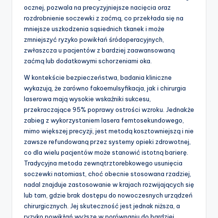
ocznej, pozwala na precyzyjniejsze nacięcia oraz
rozdrobnienie soczewki z zaćmą, co przekłada się na
mniejsze uszkodzenia sąsiednich tkanek i może
zmniejszyć ryzyko powikłań śródoperacyjnych,
zwłaszcza u pacjentów z bardziej zaawansowaną
zaćmą lub dodatkowymi schorzeniami oka.
W kontekście bezpieczeństwa, badania kliniczne
wykazują, że zarówno fakoemulsyfikacja, jak i chirurgia
laserowa mają wysokie wskaźniki sukcesu,
przekraczające 95% poprawy ostrości wzroku. Jednakże
zabieg z wykorzystaniem lasera femtosekundowego,
mimo większej precyzji, jest metodą kosztowniejszą i nie
zawsze refundowaną przez systemy opieki zdrowotnej,
co dla wielu pacjentów może stanowić istotną barierę.
Tradycyjna metoda zewnątrztorebkowego usunięcia
soczewki natomiast, choć obecnie stosowana rzadziej,
nadal znajduje zastosowanie w krajach rozwijających się
lub tam, gdzie brak dostępu do nowoczesnych urządzeń
chirurgicznych. Jej skuteczność jest jednak niższa, a
ryzyko powikłań wyższe w porównaniu do bardziej