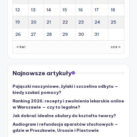
12
13
14
15
16
17
18
19
20
21
22
23
24
25
26
27
28
29
30
31
« kwi
cze »
Najnowsze artykuły
Pajączki naczyniowe, żylaki i szczelina odbytu —
kiedy szukać pomocy?
Ranking 2026: recepty i zwolnienia lekarskie online
w Warszawie — czy to legalne?
Jak dobrać idealne okulary do kształtu twarzy?
Audiogram i refundacja aparatów słuchowych —
gdzie w Pruszkowie, Ursusie i Piastowie