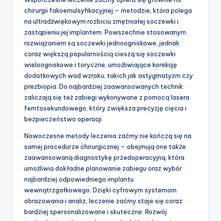
chirurgii fakoemulsyfikacyjnej – metodzie, która polega
na ultradźwiękowym rozbiciu zmętniałej soczewki i
zastąpieniu jej implantem. Powszechnie stosowanym
rozwiązaniem są soczewki jednoogniskowe, jednak
coraz większą popularnością cieszą się soczewki
wieloogniskowe i toryczne, umożliwiające korekcję
dodatkowych wad wzroku, takich jak astygmatyzm czy
prezbiopia. Do najbardziej zaawansowanych technik
zaliczają się też zabiegi wykonywane z pomocą lasera
femtosekundowego, który zwiększa precyzję cięcia i
bezpieczeństwo operacji.
Nowoczesne metody leczenia zaćmy nie kończą się na
samej procedurze chirurgicznej – obejmują one także
zaawansowaną diagnostykę przedoperacyjną, która
umożliwia dokładne planowanie zabiegu oraz wybór
najbardziej odpowiedniego implantu
wewnątrzgałkowego. Dzięki cyfrowym systemom
obrazowania i analiz, leczenie zaćmy staje się coraz
bardziej spersonalizowane i skuteczne. Rozwój