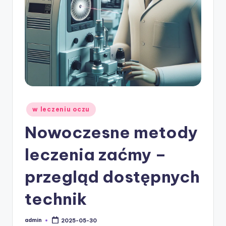
w
ie
Posted
w leczeniu oczu
in
Nowoczesne metody
leczenia zaćmy –
przegląd dostępnych
technik
admin
2025-05-30
Posted