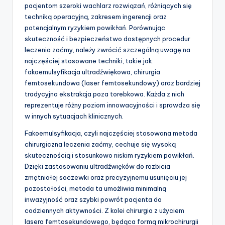
pacjentom szeroki wachlarz rozwiązań, różniących się
techniką operacyjną, zakresem ingerencji oraz
potencjalnym ryzykiem powikłań. Porównując
skuteczność i bezpieczeństwo dostępnych procedur
leczenia zaćmy, należy zwrócić szczególną uwagę na
najczęściej stosowane techniki, takie jak:
fakoemulsyfikacja ultradźwiękowa, chirurgia
femtosekundowa (laser femtosekundowy) oraz bardziej
tradycyjna ekstrakcja poza torebkowa. Każda z nich
reprezentuje różny poziom innowacyjności i sprawdza się
w innych sytuacjach klinicznych.
Fakoemulsyfikacja, czyli najczęściej stosowana metoda
chirurgiczna leczenia zaćmy, cechuje się wysoką
skutecznością i stosunkowo niskim ryzykiem powikłań.
Dzięki zastosowaniu ultradźwięków do rozbicia
zmętniałej soczewki oraz precyzyjnemu usunięciu jej
pozostałości, metoda ta umożliwia minimalną
inwazyjność oraz szybki powrót pacjenta do
codziennych aktywności. Z kolei chirurgia z użyciem
lasera femtosekundowego, będąca formą mikrochirurgii