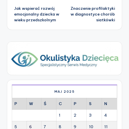
Post
Jak wspierać rozwój
Znaczenie profilaktyki
navigation
emocjonalny dziecka w
w diagnostyce chorób
wieku przedszkolnym
siatkówki
MAJ 2025
P
W
Ś
C
P
S
N
1
2
3
4
5
6
7
8
9
10
11