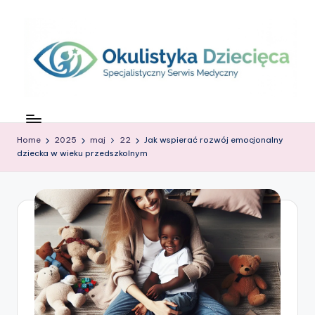
Skip
to
content
O
c
Home
2025
maj
22
Jak wspierać rozwój emocjonalny
z
dziecka w wieku przedszkolnym
k
o
w
G
ł
o