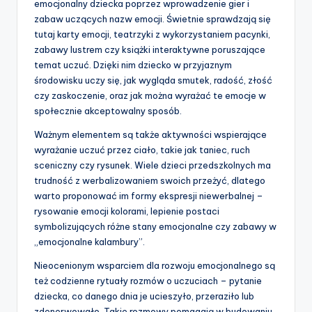
emocjonalny dziecka poprzez wprowadzenie gier i
zabaw uczących nazw emocji. Świetnie sprawdzają się
tutaj karty emocji, teatrzyki z wykorzystaniem pacynki,
zabawy lustrem czy książki interaktywne poruszające
temat uczuć. Dzięki nim dziecko w przyjaznym
środowisku uczy się, jak wygląda smutek, radość, złość
czy zaskoczenie, oraz jak można wyrażać te emocje w
społecznie akceptowalny sposób.
Ważnym elementem są także aktywności wspierające
wyrażanie uczuć przez ciało, takie jak taniec, ruch
sceniczny czy rysunek. Wiele dzieci przedszkolnych ma
trudność z werbalizowaniem swoich przeżyć, dlatego
warto proponować im formy ekspresji niewerbalnej –
rysowanie emocji kolorami, lepienie postaci
symbolizujących różne stany emocjonalne czy zabawy w
„emocjonalne kalambury”.
Nieocenionym wsparciem dla rozwoju emocjonalnego są
też codzienne rytuały rozmów o uczuciach – pytanie
dziecka, co danego dnia je ucieszyło, przeraziło lub
zdenerwowało. Takie rozmowy pomagają w budowaniu