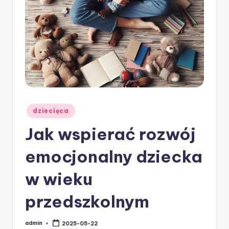
w
ie
Posted
dziecięca
in
Jak wspierać rozwój
emocjonalny dziecka
w wieku
przedszkolnym
admin
2025-05-22
Posted