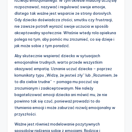
rozwoju emocjonalnego. W tym okresie maluchy uczą się
rozpoznawać, nazywać i regulować swoje emocje,
dlatego tak ważne jest wsparcie ze strony dorosłych.
Gdy dziecko doświadcza złości, smutku czy frustracji,
nie zawsze potrafi wyrazić swoje uczucia w sposób
akceptowalny społecznie. Właśnie wtedy rola opiekuna
polega na tym, aby pomóc mu zrozumieć, co się dzieje i
jak może sobie z tym poradzić.
Aby skutecznie wspierać dziecko w sytuacjach
emocjonalnie trudnych, warto przede wszystkim
okazywać empatię. Uznanie uczuć dziecka – poprzez
komunikaty typu „Widzę, że jesteś zły” lub „Rozumiem, że
to dla ciebie trudne” – pomaga mu poczuć się
zrozumianym i zaakceptowanym. Nie należy
bagatelizować emocji dziecka ani mówić mu, że nie
powinno tak się czuć, ponieważ prowadzi to do
tłumienia emocji i może zaburzać rozwój emocjonalny w
przyszłości.
Ważne jest również modelowanie pozytywnych
sposobów radzenia sobie z emocjami. Rodzice i