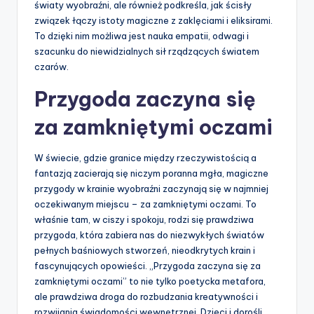
światy wyobraźni, ale również podkreśla, jak ścisły
związek łączy istoty magiczne z zaklęciami i eliksirami.
To dzięki nim możliwa jest nauka empatii, odwagi i
szacunku do niewidzialnych sił rządzących światem
czarów.
Przygoda zaczyna się
za zamkniętymi oczami
W świecie, gdzie granice między rzeczywistością a
fantazją zacierają się niczym poranna mgła, magiczne
przygody w krainie wyobraźni zaczynają się w najmniej
oczekiwanym miejscu – za zamkniętymi oczami. To
właśnie tam, w ciszy i spokoju, rodzi się prawdziwa
przygoda, która zabiera nas do niezwykłych światów
pełnych baśniowych stworzeń, nieodkrytych krain i
fascynujących opowieści. „Przygoda zaczyna się za
zamkniętymi oczami” to nie tylko poetycka metafora,
ale prawdziwa droga do rozbudzania kreatywności i
rozwijania świadomości wewnętrznej. Dzieci i dorośli,