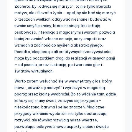
Zachęta, by „odważ się marzyć”, to nie tylko literacki
motyw, ale i filozofia życia – apel, by nie bać się marzyć
o rzeczach wielkich, odkrywać nieznane i budować w
swoim umyśle krainy, które inspirują i kształtują
osobowość. Interakcja z magicznymi światami pozwala
lepiej zrozumieć własne emocje, uczy empatii oraz
wzmacnia zdolność do myślenia abstrakcyjnego.
Ponadto, eksploracja alternatywnych rzeczywistości
może być początkiem drogi do realizacji własnych pasji
– od pisania, przez ilustrację, po tworzenie gier i
światów wirtualnych.
Warto zatem wsłuchać się w wewnętrzny głos, który
mówi: „odważ się marzyć” i wyruszyć w magiczną
podróż przez krainę wyobraźni. Bo to właśnie tam, gdzie
kończy się znany świat, zaczyna się przygoda –
nieskończona, barwna i pełna znaczeń. Magiczne
przygody w krainie wyobraźni nie tylko dostarczają
rozrywki, ale również rozwijają nasze wnętrze,
pozwalając odkrywać nowe aspekty siebie i świata