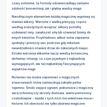
czary ochronne, te formuły odzwierciedlają zarówno
zdolność koncentracji, jak i głębię wiedzy maga.
Nieodłącznym elementem każdej magicznej wyprawy są
również eliksiry. Warzone z wielką precyzją, często
według starożytnych receptur, eliksiry potrafią
uzdrawiać rany, zwiększać siłę lub otwierać bramy do
innych światów. Przykładowo, eliksir snów zapewnia
spokojny i proroczy sen, podczas gdy mikstura
niewidzialności otwiera drzwi do zakazanych miejsc.
Sztuka warzenia eliksirów łączy wiedzę botaniczną,
alchemię i intuicję, co czyni ją jednym z najbardziej
wymagających, ale też najbardziej fascynujących
aspektów magii.
Na koniec nie można zapomnieć o magicznych
stworzeniach, które zamieszkują zakątki pełne
tajemnic. Smoki ziejące ogniem, jednorożce z magiczną
aurą ochronną czy skrzaty domowe, wierni pomocnicy
czarodziejów – każde z tych istot ma unikatowe moce i
historie. Ich obecność nie tylko ubarwia magiczne