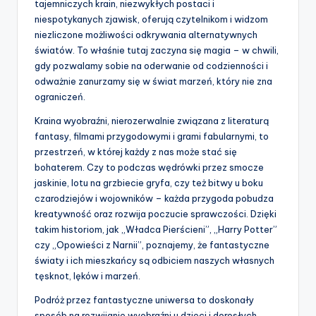
tajemniczych krain, niezwykłych postaci i
niespotykanych zjawisk, oferują czytelnikom i widzom
niezliczone możliwości odkrywania alternatywnych
światów. To właśnie tutaj zaczyna się magia – w chwili,
gdy pozwalamy sobie na oderwanie od codzienności i
odważnie zanurzamy się w świat marzeń, który nie zna
ograniczeń.
Kraina wyobraźni, nierozerwalnie związana z literaturą
fantasy, filmami przygodowymi i grami fabularnymi, to
przestrzeń, w której każdy z nas może stać się
bohaterem. Czy to podczas wędrówki przez smocze
jaskinie, lotu na grzbiecie gryfa, czy też bitwy u boku
czarodziejów i wojowników – każda przygoda pobudza
kreatywność oraz rozwija poczucie sprawczości. Dzięki
takim historiom, jak „Władca Pierścieni”, „Harry Potter”
czy „Opowieści z Narnii”, poznajemy, że fantastyczne
światy i ich mieszkańcy są odbiciem naszych własnych
tęsknot, lęków i marzeń.
Podróż przez fantastyczne uniwersa to doskonały
sposób na rozwijanie wyobraźni u dzieci i dorosłych.