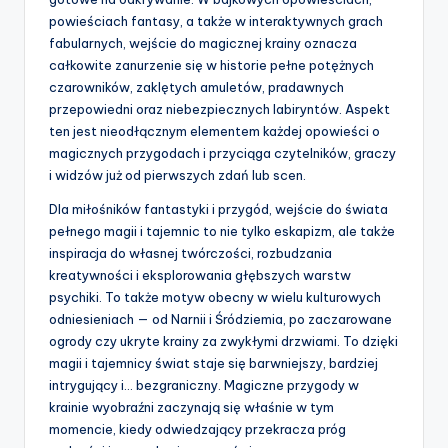
powieściach fantasy, a także w interaktywnych grach
fabularnych, wejście do magicznej krainy oznacza
całkowite zanurzenie się w historie pełne potężnych
czarowników, zaklętych amuletów, pradawnych
przepowiedni oraz niebezpiecznych labiryntów. Aspekt
ten jest nieodłącznym elementem każdej opowieści o
magicznych przygodach i przyciąga czytelników, graczy
i widzów już od pierwszych zdań lub scen.
Dla miłośników fantastyki i przygód, wejście do świata
pełnego magii i tajemnic to nie tylko eskapizm, ale także
inspiracja do własnej twórczości, rozbudzania
kreatywności i eksplorowania głębszych warstw
psychiki. To także motyw obecny w wielu kulturowych
odniesieniach — od Narnii i Śródziemia, po zaczarowane
ogrody czy ukryte krainy za zwykłymi drzwiami. To dzięki
magii i tajemnicy świat staje się barwniejszy, bardziej
intrygujący i… bezgraniczny. Magiczne przygody w
krainie wyobraźni zaczynają się właśnie w tym
momencie, kiedy odwiedzający przekracza próg