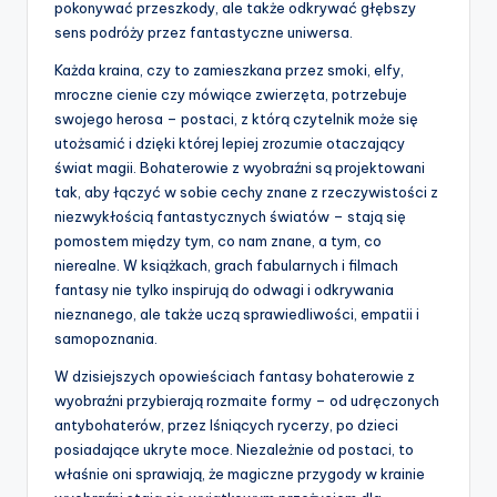
pokonywać przeszkody, ale także odkrywać głębszy
sens podróży przez fantastyczne uniwersa.
Każda kraina, czy to zamieszkana przez smoki, elfy,
mroczne cienie czy mówiące zwierzęta, potrzebuje
swojego herosa – postaci, z którą czytelnik może się
utożsamić i dzięki której lepiej zrozumie otaczający
świat magii. Bohaterowie z wyobraźni są projektowani
tak, aby łączyć w sobie cechy znane z rzeczywistości z
niezwykłością fantastycznych światów – stają się
pomostem między tym, co nam znane, a tym, co
nierealne. W książkach, grach fabularnych i filmach
fantasy nie tylko inspirują do odwagi i odkrywania
nieznanego, ale także uczą sprawiedliwości, empatii i
samopoznania.
W dzisiejszych opowieściach fantasy bohaterowie z
wyobraźni przybierają rozmaite formy – od udręczonych
antybohaterów, przez lśniących rycerzy, po dzieci
posiadające ukryte moce. Niezależnie od postaci, to
właśnie oni sprawiają, że magiczne przygody w krainie