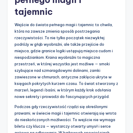
tajemnic
Wejście do świata pełnego magii i tajemnic to chwila,
która na zawsze zmienia sposób postrzegania
rzeczywistości. To nie tylko początek niezwykłej
podróży w głąb wyobraźni, ale także przejście do
miejsca, gdzie granice logiki ustępują miejsca cudom i
niespodziankom. Kraina wyobraźni to magiczna
przestrzeń, w której wszystko jest możliwe — smoki
szybujące nad szmaragdowymi dolinami, zamki
zawieszone w chmurach, antyczne zaklęcia ukryte w
księgach pokrytych kurzem czasu. To świat stworzony z
marzeń, legend i baśni, w którym każdy krok odsłania
nowe sekrety i prowadzi do fascynujących przygód.
Podczas gdy rzeczywistość rządzi się określonymi
prawami, w świecie magii i tajemnic otwierają się wrota
do nieskończonych możliwości. To wejście nie wymaga
biletu czy klucza — wystarczy otwarty umysł i serce
gotowe na odkrywanie. W bajkowych opowieściach,