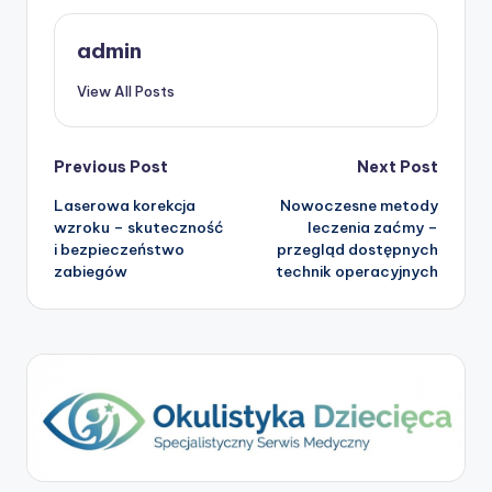
admin
View All Posts
Post
Previous Post
Next Post
Laserowa korekcja
Nowoczesne metody
navigation
wzroku – skuteczność
leczenia zaćmy –
i bezpieczeństwo
przegląd dostępnych
zabiegów
technik operacyjnych