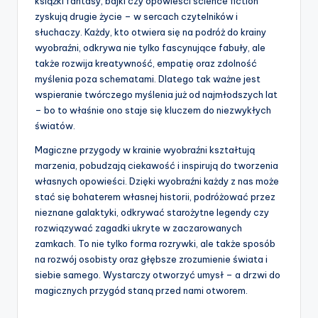
książki fantasy, bajki czy opowieści science fiction
zyskują drugie życie – w sercach czytelników i
słuchaczy. Każdy, kto otwiera się na podróż do krainy
wyobraźni, odkrywa nie tylko fascynujące fabuły, ale
także rozwija kreatywność, empatię oraz zdolność
myślenia poza schematami. Dlatego tak ważne jest
wspieranie twórczego myślenia już od najmłodszych lat
– bo to właśnie ono staje się kluczem do niezwykłych
światów.
Magiczne przygody w krainie wyobraźni kształtują
marzenia, pobudzają ciekawość i inspirują do tworzenia
własnych opowieści. Dzięki wyobraźni każdy z nas może
stać się bohaterem własnej historii, podróżować przez
nieznane galaktyki, odkrywać starożytne legendy czy
rozwiązywać zagadki ukryte w zaczarowanych
zamkach. To nie tylko forma rozrywki, ale także sposób
na rozwój osobisty oraz głębsze zrozumienie świata i
siebie samego. Wystarczy otworzyć umysł – a drzwi do
magicznych przygód staną przed nami otworem.