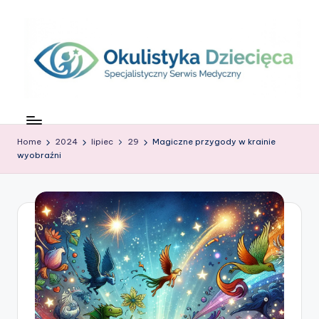
Skip
to
content
O
c
Home
2024
lipiec
29
Magiczne przygody w krainie
z
wyobraźni
k
o
w
G
ł
o