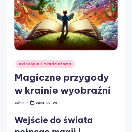
w
ie
Posted
dziecięca i młodzieżowa
in
Magiczne przygody
w krainie wyobraźni
admin
2024-07-29
Posted
by
Wejście do świata
pełnego magii i