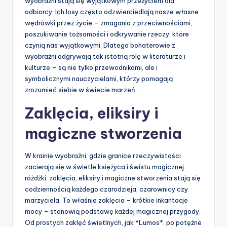
wyobraźni stają się wyjątkowym przeżyciem dla
odbiorcy. Ich losy często odzwierciedlają nasze własne
wędrówki przez życie – zmagania z przeciwnościami,
poszukiwanie tożsamości i odkrywanie rzeczy, które
czynią nas wyjątkowymi. Dlatego bohaterowie z
wyobraźni odgrywają tak istotną rolę w literaturze i
kulturze – są nie tylko przewodnikami, ale i
symbolicznymi nauczycielami, którzy pomagają
zrozumieć siebie w świecie marzeń.
Zaklęcia, eliksiry i
magiczne stworzenia
W krainie wyobraźni, gdzie granice rzeczywistości
zacierają się w świetle księżyca i świstu magicznej
różdżki, zaklęcia, eliksiry i magiczne stworzenia stają się
codziennością każdego czarodzieja, czarownicy czy
marzyciela. To właśnie zaklęcia – krótkie inkantacje
mocy – stanowią podstawę każdej magicznej przygody.
Od prostych zaklęć świetlnych, jak *Lumos*, po potężne