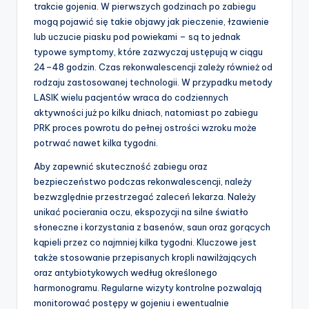
trakcie gojenia. W pierwszych godzinach po zabiegu
mogą pojawić się takie objawy jak pieczenie, łzawienie
lub uczucie piasku pod powiekami – są to jednak
typowe symptomy, które zazwyczaj ustępują w ciągu
24–48 godzin. Czas rekonwalescencji zależy również od
rodzaju zastosowanej technologii. W przypadku metody
LASIK wielu pacjentów wraca do codziennych
aktywności już po kilku dniach, natomiast po zabiegu
PRK proces powrotu do pełnej ostrości wzroku może
potrwać nawet kilka tygodni.
Aby zapewnić skuteczność zabiegu oraz
bezpieczeństwo podczas rekonwalescencji, należy
bezwzględnie przestrzegać zaleceń lekarza. Należy
unikać pocierania oczu, ekspozycji na silne światło
słoneczne i korzystania z basenów, saun oraz gorących
kąpieli przez co najmniej kilka tygodni. Kluczowe jest
także stosowanie przepisanych kropli nawilżających
oraz antybiotykowych według określonego
harmonogramu. Regularne wizyty kontrolne pozwalają
monitorować postępy w gojeniu i ewentualnie