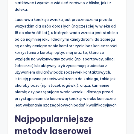
siatkówce i wyraźnie widzieć zarówno z bliska, jak i z
daleka.
Laserowa korekcja wzroku jest przeznaczona przede
wszystkim dla osób dorosłych (najczęściej w wieku od
18 do około 55 lat), u których wada wzroku jest stabilna
od co najmniej roku. Idealnymi kandydatami do zabiegu
są osoby ceniące sobie komfort życia bez konieczności
korzystania z korekcji optycznej oraz te, które ze
względu na wykonywany zawód (np. sportowcy, piloci,
żołnierze) lub aktywny tryb życia mają trudności z
używaniem okularów bądź soczewek kontaktowych.
Istnieją pewne przeciwwskazania do zabiegu, takie jak
choroby oczu (np. stożek rogówki), ciąża, karmienie
piersią czy postępująca wada wzroku, dlatego przed
przystąpieniem do laserowej korekcji wzroku konieczne
jest wykonanie szczegółowych badań kwalifikacyjnych.
Najpopularniejsze
metody laserowej