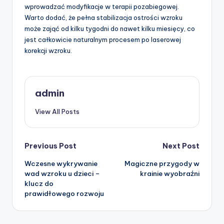
wprowadzać modyfikacje w terapii pozabiegowej.
Warto dodać, że pełna stabilizacja ostrości wzroku
może zająć od kilku tygodni do nawet kilku miesięcy, co
jest całkowicie naturalnym procesem po laserowej
korekcji wzroku.
admin
View All Posts
Post
Previous Post
Next Post
Wczesne wykrywanie
Magiczne przygody w
navigation
wad wzroku u dzieci –
krainie wyobraźni
klucz do
prawidłowego rozwoju