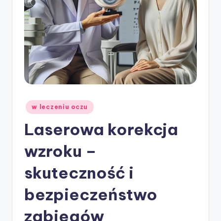
w
ie
Posted
w leczeniu oczu
in
Laserowa korekcja
wzroku –
skuteczność i
bezpieczeństwo
zabiegów