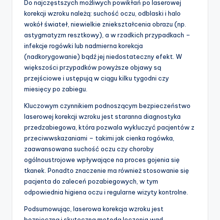
Do najczęstszych możliwych powikłań po laserowej
korekcji wzroku należą: suchość oczu, odblaski i halo
wokół świateł, niewielkie zniekształcenia obrazu (np.
astygmatyzm resztkowy), a w rzadkich przypadkach –
infekcje rogówki lub nadmierna korekcja
(nadkorygowanie) bądź jej niedostateczny efekt. W
większości przypadków powyższe objawy są
przejściowe i ustępują w ciągu kilku tygodni czy
miesięcy po zabiegu.
Kluczowym czynnikiem podnoszącym bezpieczeństwo
laserowej korekcji wzroku jest staranna diagnostyka
przedzabiegowa, która pozwala wykluczyć pacjentów z
przeciwwskazaniami – takimi jak cienka rogówka,
zaawansowana suchość oczu czy choroby
ogólnoustrojowe wpływające na proces gojenia się
tkanek. Ponadto znaczenie ma również stosowanie się
pacjenta do zaleceń pozabiegowych, w tym
odpowiednia higiena oczu i regularne wizyty kontrolne.
Podsumowując, laserowa korekcja wzroku jest
bezpieczną i skuteczną metodą leczenia wad