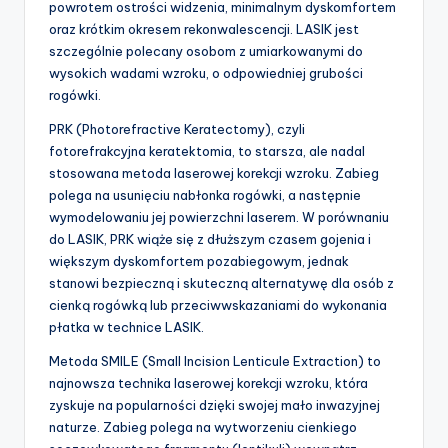
powrotem ostrości widzenia, minimalnym dyskomfortem
oraz krótkim okresem rekonwalescencji. LASIK jest
szczególnie polecany osobom z umiarkowanymi do
wysokich wadami wzroku, o odpowiedniej grubości
rogówki.
PRK (Photorefractive Keratectomy), czyli
fotorefrakcyjna keratektomia, to starsza, ale nadal
stosowana metoda laserowej korekcji wzroku. Zabieg
polega na usunięciu nabłonka rogówki, a następnie
wymodelowaniu jej powierzchni laserem. W porównaniu
do LASIK, PRK wiąże się z dłuższym czasem gojenia i
większym dyskomfortem pozabiegowym, jednak
stanowi bezpieczną i skuteczną alternatywę dla osób z
cienką rogówką lub przeciwwskazaniami do wykonania
płatka w technice LASIK.
Metoda SMILE (Small Incision Lenticule Extraction) to
najnowsza technika laserowej korekcji wzroku, która
zyskuje na popularności dzięki swojej mało inwazyjnej
naturze. Zabieg polega na wytworzeniu cienkiego