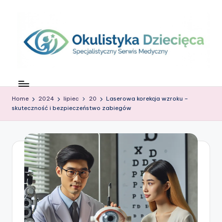
Skip
to
content
O
c
Home
2024
lipiec
20
Laserowa korekcja wzroku –
z
skuteczność i bezpieczeństwo zabiegów
k
o
w
G
ł
o