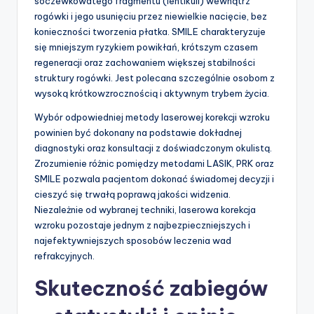
soczewkowatego fragmentu (lentikuli) wewnątrz
rogówki i jego usunięciu przez niewielkie nacięcie, bez
konieczności tworzenia płatka. SMILE charakteryzuje
się mniejszym ryzykiem powikłań, krótszym czasem
regeneracji oraz zachowaniem większej stabilności
struktury rogówki. Jest polecana szczególnie osobom z
wysoką krótkowzrocznością i aktywnym trybem życia.
Wybór odpowiedniej metody laserowej korekcji wzroku
powinien być dokonany na podstawie dokładnej
diagnostyki oraz konsultacji z doświadczonym okulistą.
Zrozumienie różnic pomiędzy metodami LASIK, PRK oraz
SMILE pozwala pacjentom dokonać świadomej decyzji i
cieszyć się trwałą poprawą jakości widzenia.
Niezależnie od wybranej techniki, laserowa korekcja
wzroku pozostaje jednym z najbezpieczniejszych i
najefektywniejszych sposobów leczenia wad
refrakcyjnych.
Skuteczność zabiegów