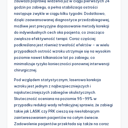
zauważa poprawę widzenia już w ciągu pierwszych 24
godzin po zabiegu, a pełna stabilizacja ostrości
następuje zwykle w ciągu kilku tygodni. Dodatkowo,
dzięki zaawansowanej diagnostyce przedzabiegowej,
możliwe jest precyzyjne dopasowanie metody korekcji
do indywidualnych cech oka pacjenta, co znacząco
zwiększa efektywność terapii. Coraz częściej
podkreślana jest również trwałość efektów – w wielu
przypadkach ostrość wzroku utrzymuje się na wysokim
poziomie nawet kilkanaście lat po zabiegu, co
minimalizuje ryzyko konieczności ponownej interwencji
chirurgicznej.
Pod względem statystycznym, laserowa korekcja
wzroku jest jednym z najbezpieczniejszych i
najskuteczniejszych zabiegów okulistycznych.
Skuteczność oceniana na poziomie 95–99% w
przypadku redukcji wady refrakcyjnej sprawia, że zabiegi
takie jak LASIK czy PRK cieszą się niesłabnącym
zainteresowaniem pacjentów na całym świecie.
Zadowolenie pacjentów przekłada się także na coraz