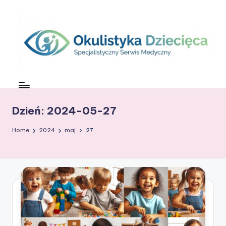
Skip
to
content
O
c
z
Dzień:
2024-05-27
k
Home
2024
maj
27
o
w
G
ł
o