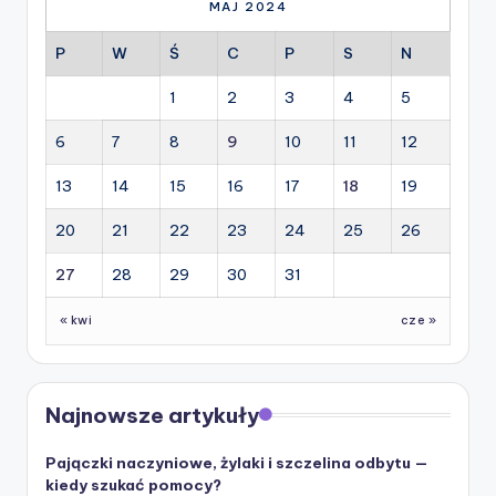
MAJ 2024
P
W
Ś
C
P
S
N
1
2
3
4
5
6
7
8
9
10
11
12
13
14
15
16
17
18
19
20
21
22
23
24
25
26
27
28
29
30
31
« kwi
cze »
Najnowsze artykuły
Pajączki naczyniowe, żylaki i szczelina odbytu —
kiedy szukać pomocy?