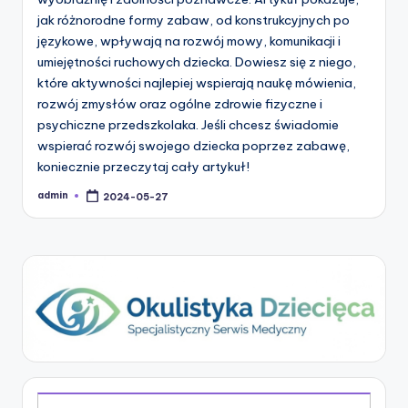
jak różnorodne formy zabaw, od konstrukcyjnych po
językowe, wpływają na rozwój mowy, komunikacji i
umiejętności ruchowych dziecka. Dowiesz się z niego,
które aktywności najlepiej wspierają naukę mówienia,
rozwój zmysłów oraz ogólne zdrowie fizyczne i
psychiczne przedszkolaka. Jeśli chcesz świadomie
wspierać rozwój swojego dziecka poprzez zabawę,
koniecznie przeczytaj cały artykuł!
admin
2024-05-27
Posted
by