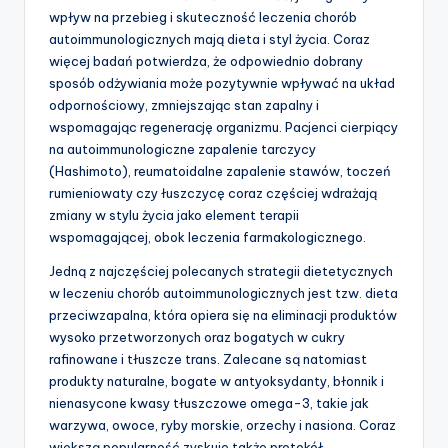
wpływ na przebieg i skuteczność leczenia chorób
autoimmunologicznych mają dieta i styl życia. Coraz
więcej badań potwierdza, że odpowiednio dobrany
sposób odżywiania może pozytywnie wpływać na układ
odpornościowy, zmniejszając stan zapalny i
wspomagając regenerację organizmu. Pacjenci cierpiący
na autoimmunologiczne zapalenie tarczycy
(Hashimoto), reumatoidalne zapalenie stawów, toczeń
rumieniowaty czy łuszczycę coraz częściej wdrażają
zmiany w stylu życia jako element terapii
wspomagającej, obok leczenia farmakologicznego.
Jedną z najczęściej polecanych strategii dietetycznych
w leczeniu chorób autoimmunologicznych jest tzw. dieta
przeciwzapalna, która opiera się na eliminacji produktów
wysoko przetworzonych oraz bogatych w cukry
rafinowane i tłuszcze trans. Zalecane są natomiast
produkty naturalne, bogate w antyoksydanty, błonnik i
nienasycone kwasy tłuszczowe omega-3, takie jak
warzywa, owoce, ryby morskie, orzechy i nasiona. Coraz
większą popularność zyskuje także protokół