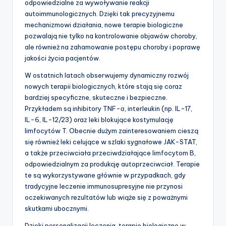
odpowiedzialne za wywoływanie reakcji
autoimmunologicznych. Dzięki tak precyzyjnemu
mechanizmowi działania, nowe terapie biologiczne
pozwalają nie tylko na kontrolowanie objawów choroby,
ale również na zahamowanie postępu choroby i poprawę
jakości życia pacjentów.
W ostatnich latach obserwujemy dynamiczny rozwój
nowych terapii biologicznych, które stają się coraz
bardziej specyficzne, skuteczne i bezpieczne.
Przykładem są inhibitory TNF-α, interleukin (np. IL-17,
IL-6, IL-12/23) oraz leki blokujące kostymulację
limfocytów T. Obecnie dużym zainteresowaniem cieszą
się również leki celujące w szlaki sygnałowe JAK-STAT,
a także przeciwciała przeciwdziałające limfocytom B,
odpowiedzialnym za produkcję autoprzeciwciał. Terapie
te są wykorzystywane głównie w przypadkach, gdy
tradycyjne leczenie immunosupresyjne nie przynosi
oczekiwanych rezultatów lub wiąże się z poważnymi
skutkami ubocznymi.
Dzięki personalizacji leczenia, terapie biologiczne w