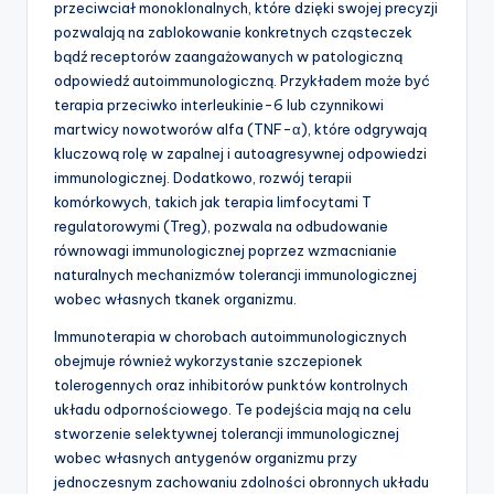
przeciwciał monoklonalnych, które dzięki swojej precyzji
pozwalają na zablokowanie konkretnych cząsteczek
bądź receptorów zaangażowanych w patologiczną
odpowiedź autoimmunologiczną. Przykładem może być
terapia przeciwko interleukinie-6 lub czynnikowi
martwicy nowotworów alfa (TNF-α), które odgrywają
kluczową rolę w zapalnej i autoagresywnej odpowiedzi
immunologicznej. Dodatkowo, rozwój terapii
komórkowych, takich jak terapia limfocytami T
regulatorowymi (Treg), pozwala na odbudowanie
równowagi immunologicznej poprzez wzmacnianie
naturalnych mechanizmów tolerancji immunologicznej
wobec własnych tkanek organizmu.
Immunoterapia w chorobach autoimmunologicznych
obejmuje również wykorzystanie szczepionek
tolerogennych oraz inhibitorów punktów kontrolnych
układu odpornościowego. Te podejścia mają na celu
stworzenie selektywnej tolerancji immunologicznej
wobec własnych antygenów organizmu przy
jednoczesnym zachowaniu zdolności obronnych układu