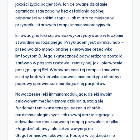
jakości życia pacjentów. Ich celowane działanie
ogranicza stan zapalny bez osłabiania ogólnej
odporności w takim stopniu, jak miało to miejsce w
przypadku starszych terapii immunosupresyjnych.
Innowacyjne leki są również wykorzystywane w leczeniu
stwardnienia rozsianego. Przykładem jest okrelizumab –
przeciwciało monoklonalne skierowane przeciwko
limfocytom B. Jego skuteczność potwierdzona została
zarówno w postaci rzutowo-remisyjnej, jak i pierwotnie
postępującej SM. Wprowadzenie tej terapii stanowiło
istotny krok w kierunku spowolnienia postępu choroby i
poprawy sprawności neurologicznej pacjentów.
Nowoczesne leki immunomodulujące, dzięki swoim
celowanym mechanizmom działania, stają się
fundamentem skutecznego leczenia chorób
autoimmunologicznych. Ich rozwój oraz integracja z
indywidualnie dostosowaną terapią pozwala nie tylko
złagodzić objawy, ale także wpłynąć na
długoterminowe rokowania. Postęp w tej dziedzinie