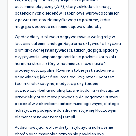
autoimmunologiczny (AIP), który zakłada eliminację
potencjalnych alergenów i stopniowe wprowadzanie ich
z powrotem, aby zidentyfikować te pokarmy, które
mogą powodować nasilenie objawów choroby.
Oprócz diety, styl życia odgrywa równie ważną rolę w
leczeniu autoimmunologii. Regularna aktywność fizyczna
o umiarkowanej intensywności, takich jak joga, spacery
czy pływanie, wspomaga obniżenie poziomu kortyzolu –
hormonu stresu, który w nadmiarze może nasilać
procesy autozapalne. Równie istotne jest zadbanie o
odpowiednią jakość snu oraz redukcję stresu poprzez
techniki relaksacyjne, medytację czy terapię
poznawczo-behawioralną. Liczne badania wskazują, że
przewlekły stres może prowadzić do pogorszenia stanu
pacjentów z chorobami autoimmunologicznymi, dlatego
holistyczne podejście do zdrowia staje się kluczowym
elementem nowoczesnej terapii.
Podsumowując, wpływ diety i stylu życia na leczenie
chorób autoimmunologicznych nie powinien być