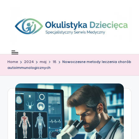
Skip
to
content
O
c
Home
2024
maj
18
Nowoczesne metody leczenia chorób
z
autoimmunologicznych
k
o
w
G
ł
o