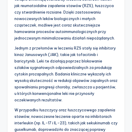
jak reumatoidalne zapalenie stawów (RZS), łuszczyca
czy stwardnienie rozsiane. Dzięki zastosowaniu
nowoczesnych leków biologicznych i małych
cząsteczek, możliwe jest coraz skuteczniejsze
hamowanie procesów autoimmunologicznych przy
jednoczesnym minimalizowaniu działań niepożądanych.
Jednym z przełomów w leczeniu RZS stały się inhibitory
kinaz Janusowych (JAK), takie jak tofacitinib i
baricytynib. Leki te działają poprzez blokowanie
szlaków sygnałowych odpowiedzialnych za produkcję
cytokin prozapalnych. Badania kliniczne wykazały ich
wysoką skuteczność w redukcji objawów zapalnych oraz
spowalnianiu progresji choroby, zwłaszcza u pacjentów,
u których konwencjonalne leki nie przynosiły
oczekiwanych rezultatów.
W przypadku łuszczycy oraz łuszczycowego zapalenia
stawów, nowoczesne leczenie oparte na inhibitorach
interleukin (np. IL-17 i IL-23), takich jak sekukinumab czy
guselkumab, doprowadziło do znaczącej poprawy