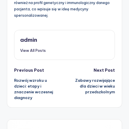
również na profil genetyczny i immunologiczny danego
pacjenta, co wpisuje się w ideę medycyny
spersonalizowanej.
admin
View All Posts
Post
Previous Post
Next Post
Rozwój wzroku u
Zabawy rozwijające
navigation
dzieci: etapy i
dla dzieci w wieku
znaczenie wczesnej
przedszkolnym
diagnozy