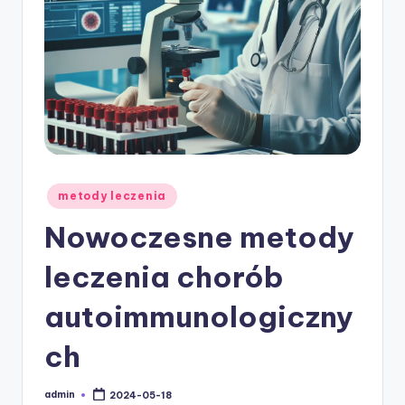
w
ie
Posted
metody leczenia
in
Nowoczesne metody
leczenia chorób
autoimmunologiczny
ch
admin
2024-05-18
Posted