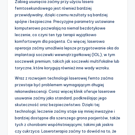
Zabieg usunięcia zaćmy przy użyciu lasera
femtosekundowego jest również bardziej
przewidywalny, dzięki czemu rezultaty są bardziej
spójne i bezpieczne. Precyzyjne parametry ustawiane
komputerowo pozwalają na niemal bezdotykowe
leczenie, co czyni ten typ terapii wyjątkowo
komfortowym dla pacjenta. Co więcej, laserowa
operacja zaćmy umożliwia lepsze przygotowanie oka do
implantacji soczewki wewnątrzgałkowej (IOL), w tym
soczewek premium, takich jak soczewki multifokalne lub
toryczne, które korygują również inne wady wzroku.
Wraz z rozwojem technologii laserowej femto zaćma
przestaje być problemem wymagającym długiej
rekonwalescencji. Coraz więcej klinik oferuje laserowe
usuwanie zaćmy jako standard, podkreślając jego
skuteczność oraz bezpieczeństwo. Dzięki tej
technologii, leczenie zaćmy staje się mniej inwazyjne i
bardziej dostępne dla szerszego grona pacjentów, także
tych z chorobami współistniejącymi, takimi jak jaskra
czy cukrzyca. Laseroterapia zaćmy to dowód na to, że