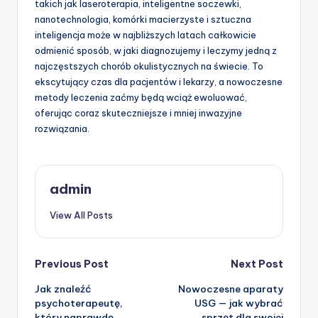
takich jak laseroterapia, inteligentne soczewki,
nanotechnologia, komórki macierzyste i sztuczna
inteligencja może w najbliższych latach całkowicie
odmienić sposób, w jaki diagnozujemy i leczymy jedną z
najczęstszych chorób okulistycznych na świecie. To
ekscytujący czas dla pacjentów i lekarzy, a nowoczesne
metody leczenia zaćmy będą wciąż ewoluować,
oferując coraz skuteczniejsze i mniej inwazyjne
rozwiązania.
admin
View All Posts
Post
Previous Post
Next Post
Jak znaleźć
Nowoczesne aparaty
navigation
psychoterapeutę,
USG — jak wybrać
który naprawdę
sprzęt dla swojej