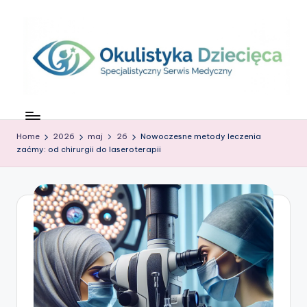
Skip
to
content
O
c
Home
2026
maj
26
Nowoczesne metody leczenia
z
zaćmy: od chirurgii do laseroterapii
k
o
w
G
ł
o