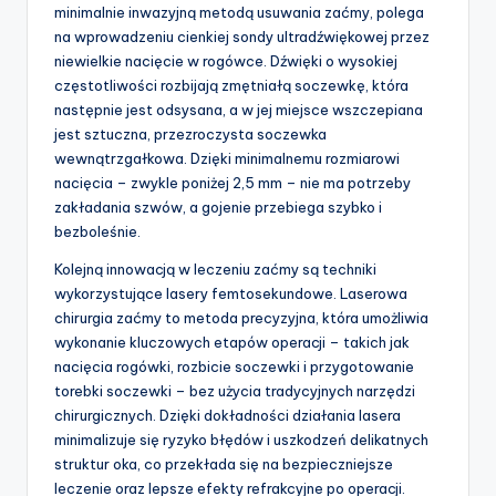
minimalnie inwazyjną metodą usuwania zaćmy, polega
na wprowadzeniu cienkiej sondy ultradźwiękowej przez
niewielkie nacięcie w rogówce. Dźwięki o wysokiej
częstotliwości rozbijają zmętniałą soczewkę, która
następnie jest odsysana, a w jej miejsce wszczepiana
jest sztuczna, przezroczysta soczewka
wewnątrzgałkowa. Dzięki minimalnemu rozmiarowi
nacięcia – zwykle poniżej 2,5 mm – nie ma potrzeby
zakładania szwów, a gojenie przebiega szybko i
bezboleśnie.
Kolejną innowacją w leczeniu zaćmy są techniki
wykorzystujące lasery femtosekundowe. Laserowa
chirurgia zaćmy to metoda precyzyjna, która umożliwia
wykonanie kluczowych etapów operacji – takich jak
nacięcia rogówki, rozbicie soczewki i przygotowanie
torebki soczewki – bez użycia tradycyjnych narzędzi
chirurgicznych. Dzięki dokładności działania lasera
minimalizuje się ryzyko błędów i uszkodzeń delikatnych
struktur oka, co przekłada się na bezpieczniejsze
leczenie oraz lepsze efekty refrakcyjne po operacji.