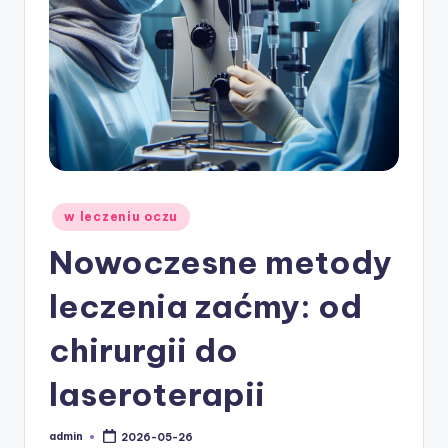
w
ie
Posted
w leczeniu oczu
in
Nowoczesne metody
leczenia zaćmy: od
chirurgii do
laseroterapii
admin
2026-05-26
Posted