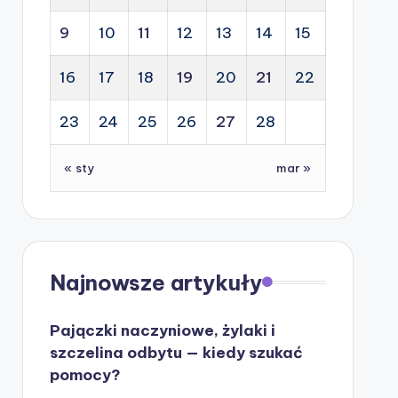
9
10
11
12
13
14
15
16
17
18
19
20
21
22
23
24
25
26
27
28
« sty
mar »
Najnowsze artykuły
Pajączki naczyniowe, żylaki i
szczelina odbytu — kiedy szukać
pomocy?