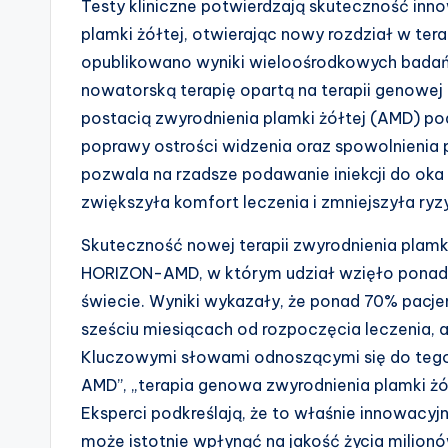
Testy kliniczne potwierdzają skuteczność inn
plamki żółtej, otwierając nowy rozdział w tera
opublikowano wyniki wieloośrodkowych badań k
nowatorską terapię opartą na terapii genowej 
postacią zwyrodnienia plamki żółtej (AMD) p
poprawy ostrości widzenia oraz spowolnienia 
pozwala na rzadsze podawanie iniekcji do o
zwiększyła komfort leczenia i zmniejszyła ry
Skuteczność nowej terapii zwyrodnienia plamk
HORIZON-AMD, w którym udział wzięło ponad 
świecie. Wyniki wykazały, że ponad 70% pacj
sześciu miesiącach od rozpoczęcia leczenia, 
Kluczowymi słowami odnoszącymi się do tego
AMD”, „terapia genowa zwyrodnienia plamki żół
Eksperci podkreślają, że to właśnie innowacy
może istotnie wpłynąć na jakość życia milion