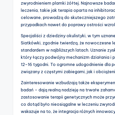
zwyrodnieniem plamki żółtej. Najnowsze badan
leczenia, takie jak terapia oparta na inhibito
celowane, prowadzą do skuteczniejszego zatr
przypadkach nawet do poprawy ostrości wzro
Specjaliści z dziedziny okulistyki, w tym uzn
Siatkówki, zgodnie twierdzą, że nowoczesne le
standardem w najbliższych latach. Uznanie zysk
który łączy podwójny mechanizm działania i 
12–16 tygodni. To ogromne udogodnienie dla 
związany z częstymi zabiegami, jak i obciążen
Zainteresowanie wzbudzają także eksperyment
badań – dają realną nadzieję na trwałe zah
zastosowanie terapii genetycznych może przyc
co dotąd było nieosiągalne w leczeniu zwyrodn
wskazuje na to, że integracja różnych innowa