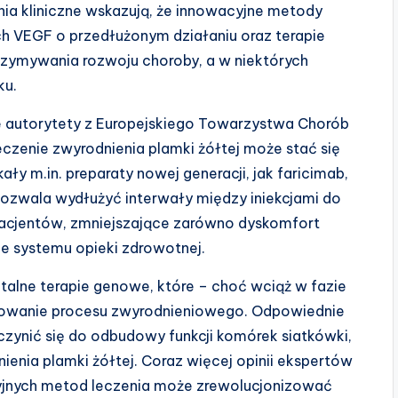
ia kliniczne wskazują, że innowacyjne metody
rach VEGF o przedłużonym działaniu oraz terapie
zymywania rozwoju choroby, a w niektórych
ku.
ane autorytety z Europejskiego Towarzystwa Chorób
czenie zwyrodnienia plamki żółtej może stać się
ały m.in. preparaty nowej generacji, jak faricimab,
pozwala wydłużyć interwały między iniekcjami do
pacjentów, zmniejszające zarówno dyskomfort
ie systemu opieki zdrowotnej.
alne terapie genowe, które – choć wciąż w fazie
amowanie procesu zwyrodnieniowego. Odpowiednie
zynić się do odbudowy funkcji komórek siatkówki,
ienia plamki żółtej. Coraz więcej opinii ekspertów
cyjnych metod leczenia może zrewolucjonizować