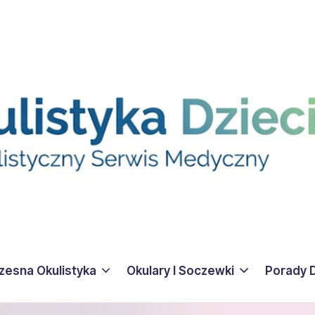
esna Okulistyka
Okulary I Soczewki
Porady 