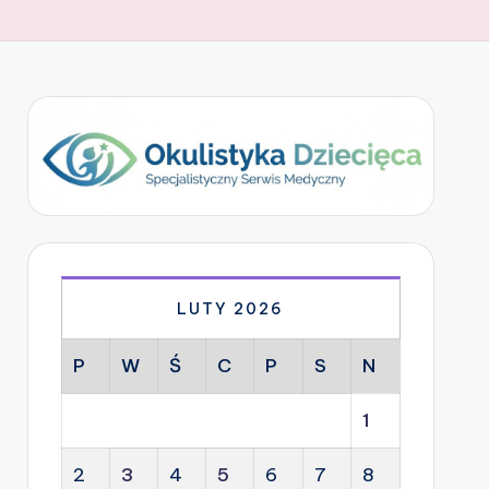
LUTY 2026
P
W
Ś
C
P
S
N
1
2
3
4
5
6
7
8