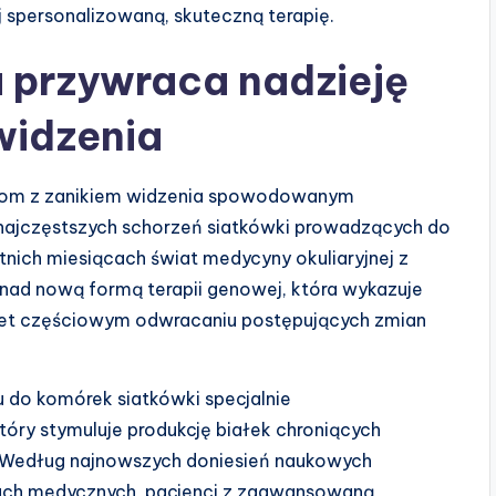
j spersonalizowaną, skuteczną terapię.
 przywraca nadzieję
widzenia
bom z zanikiem widzenia spowodowanym
 najczęstszych schorzeń siatkówki prowadzących do
atnich miesiącach świat medycyny okuliaryjnej z
 nad nową formą terapii genowej, która wykazuje
wet częściowym odwracaniu postępujących zmian
u do komórek siatkówki specjalnie
óry stymuluje produkcję białek chroniących
 Według najnowszych doniesień naukowych
ch medycznych, pacjenci z zaawansowaną