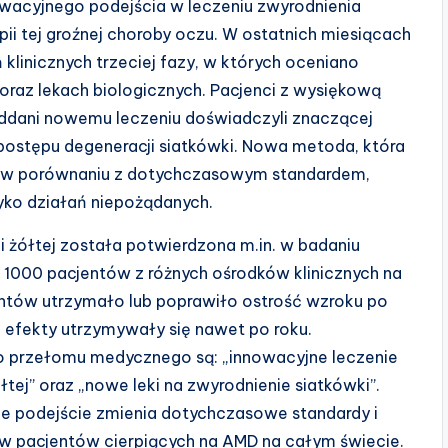
owacyjnego podejścia w leczeniu zwyrodnienia
pii tej groźnej choroby oczu. W ostatnich miesiącach
linicznych trzeciej fazy, w których oceniano
oraz lekach biologicznych. Pacjenci z wysiękową
oddani nowemu leczeniu doświadczyli znaczącej
postępu degeneracji siatkówki. Nowa metoda, która
ka w porównaniu z dotychczasowym standardem,
zyko działań niepożądanych.
i żółtej została potwierdzona m.in. w badaniu
1000 pacjentów z różnych ośrodków klinicznych na
entów utrzymało lub poprawiło ostrość wzroku po
a efekty utrzymywały się nawet po roku.
 przełomu medycznego są: „innowacyjne leczenie
tej” oraz „nowe leki na zwyrodnienie siatkówki”.
jne podejście zmienia dotychczasowe standardy i
ów pacjentów cierpiących na AMD na całym świecie.