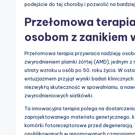
podejście do tej choroby i pozwolić na bardzie
Przełomowa terapia
osobom z zanikiem 
Przełomowa terapia przywraca nadzieję oso
zwyrodnieniem plamki żółtej (AMD), jednym z
utraty wzroku u osób po 50. roku życia. W ost
entuzjazmem przyjął wyniki badań klinicznych
niezwykłą skuteczność w spowalnianiu, a na
zwyrodnieniowych siatkówki.
Ta innowacyjna terapia polega na dostarczeni
zaprojektowanego materiału genetycznego, kt
komórki fotoreceptorowe przed degeneracją.
opublikowanych w renomowanych czasopisma