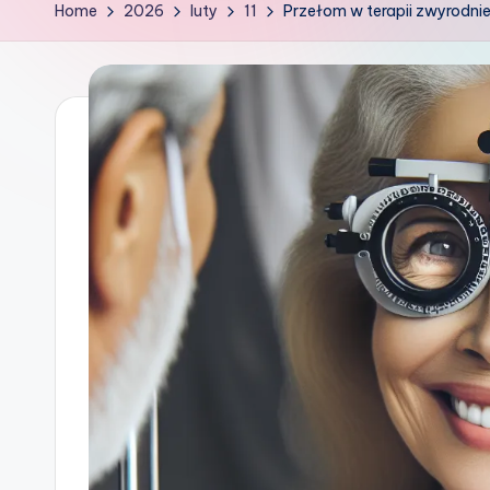
k
Home
2026
luty
11
Przełom w terapii zwyrodnie
o
w
G
ł
o
w
i
e