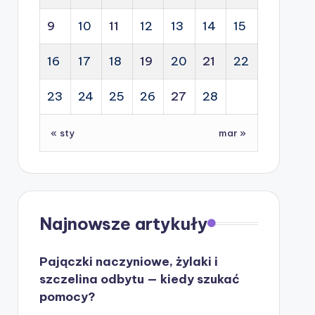
9
10
11
12
13
14
15
16
17
18
19
20
21
22
23
24
25
26
27
28
« sty
mar »
Najnowsze artykuły
Pajączki naczyniowe, żylaki i
szczelina odbytu — kiedy szukać
pomocy?