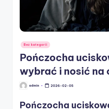
Posted
Bez kategorii
in
Pończocha uciskow
wybrać i nosić na 
admin
2026-02-05
Posted
by
Pończocha uciskowa