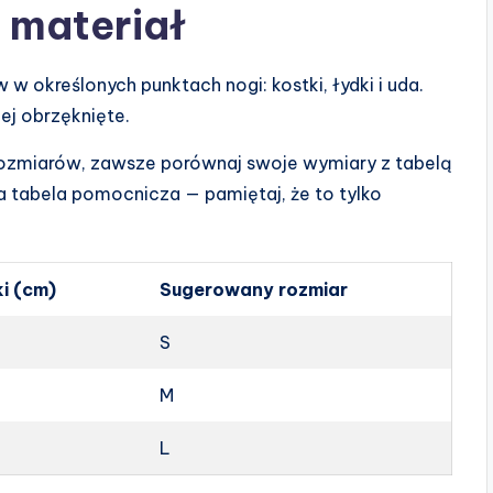
i materiał
 określonych punktach nogi: kostki, łydki i uda.
ej obrzęknięte.
 rozmiarów, zawsze porównaj swoje wymiary z tabelą
 tabela pomocnicza — pamiętaj, że to tylko
i (cm)
Sugerowany rozmiar
S
M
L