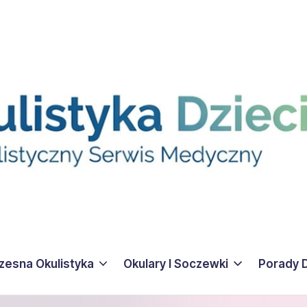
esna Okulistyka
Okulary I Soczewki
Porady 