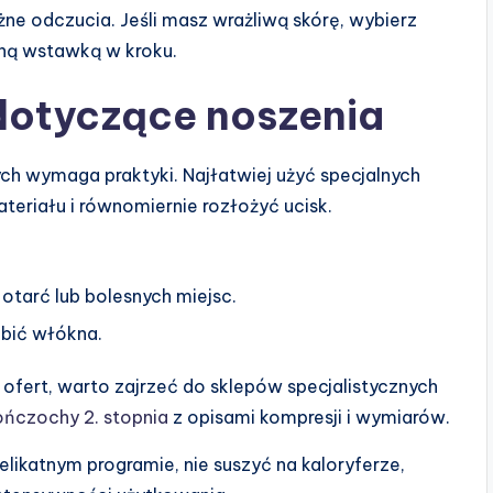
różne odczucia. Jeśli masz wrażliwą skórę, wybierz
aną wstawką w kroku.
dotyczące noszenia
h wymaga praktyki. Najłatwiej użyć specjalnych
ateriału i równomiernie rozłożyć ucisk.
otarć lub bolesnych miejsc.
abić włókna.
ofert, warto zajrzeć do sklepów specjalistycznych
ńczochy 2. stopnia
z opisami kompresji i wymiarów.
delikatnym programie, nie suszyć na kaloryferze,