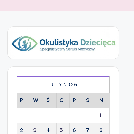
LUTY 2026
P
W
Ś
C
P
S
N
1
2
3
4
5
6
7
8