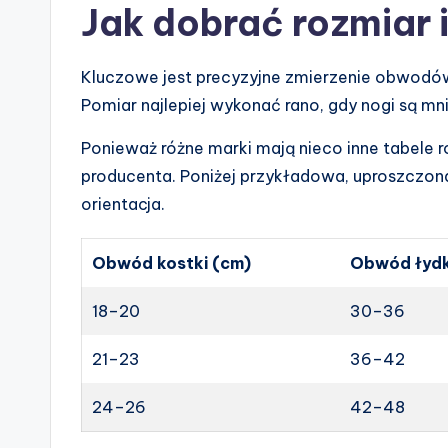
Jak dobrać rozmiar 
Kluczowe jest precyzyjne zmierzenie obwodów w
Pomiar najlepiej wykonać rano, gdy nogi są mni
Ponieważ różne marki mają nieco inne tabele
producenta. Poniżej przykładowa, uproszczona
orientacja.
Obwód kostki (cm)
Obwód łydk
18–20
30–36
21–23
36–42
24–26
42–48