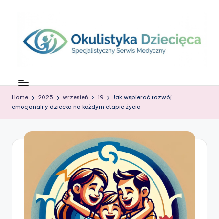
Skip
to
content
O
c
Home
2025
wrzesień
19
Jak wspierać rozwój
z
emocjonalny dziecka na każdym etapie życia
k
o
w
G
ł
o