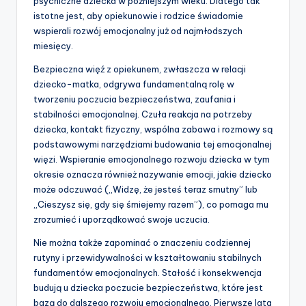
psychiczne dziecka w późniejszym wieku. Dlatego tak
istotne jest, aby opiekunowie i rodzice świadomie
wspierali rozwój emocjonalny już od najmłodszych
miesięcy.
Bezpieczna więź z opiekunem, zwłaszcza w relacji
dziecko-matka, odgrywa fundamentalną rolę w
tworzeniu poczucia bezpieczeństwa, zaufania i
stabilności emocjonalnej. Czuła reakcja na potrzeby
dziecka, kontakt fizyczny, wspólna zabawa i rozmowy są
podstawowymi narzędziami budowania tej emocjonalnej
więzi. Wspieranie emocjonalnego rozwoju dziecka w tym
okresie oznacza również nazywanie emocji, jakie dziecko
może odczuwać („Widzę, że jesteś teraz smutny” lub
„Cieszysz się, gdy się śmiejemy razem”), co pomaga mu
zrozumieć i uporządkować swoje uczucia.
Nie można także zapominać o znaczeniu codziennej
rutyny i przewidywalności w kształtowaniu stabilnych
fundamentów emocjonalnych. Stałość i konsekwencja
budują u dziecka poczucie bezpieczeństwa, które jest
bazą do dalszego rozwoju emocjonalnego. Pierwsze lata