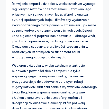
Rozwijanie empatii u dziecka w wieku szkolnym wymaga
regularnych rozmów na temat emocji – zarówno jego
własnych, jak i emocji innych ludzi. Wspólna analiza
sytuacji społecznych, bajek, filmów czy wydarzeń z
życia codziennego może pomóc w zrozumieniu, jak różne
uczucia wpływają na zachowanie innych osób. Dzieci
uczą się empatii poprzez naśladowanie – dlatego wzór,
jaki dają im opiekunowie, ma tu ogromne znaczenie.
Okazywanie szacunku, cierpliwości i zrozumienia w
codziennych interakcjach to fundament nauki
empatycznego podejścia do innych.
Wspieranie dziecka w wieku szkolnym w zakresie
budowania pewności siebie i empatii nie tylko
wspomaga jego rozwój emocjonalny, ale również
przygotowuje je do budowania zdrowych relacji
międzyludzkich i radzenia sobie z wyzwaniami dorosłego
życia. Regularne wsparcie emocjonalne, aktywne
słuchanie oraz tworzenie atmosfery zaufania i
akceptacji to kluczowe elementy, które pozwolą
dziecku rozwijać się harmonijnie na każdym etapie