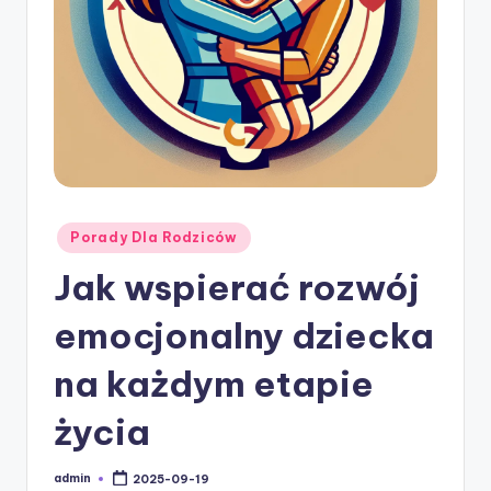
w
ie
Posted
Porady Dla Rodziców
in
Jak wspierać rozwój
emocjonalny dziecka
na każdym etapie
życia
admin
2025-09-19
Posted