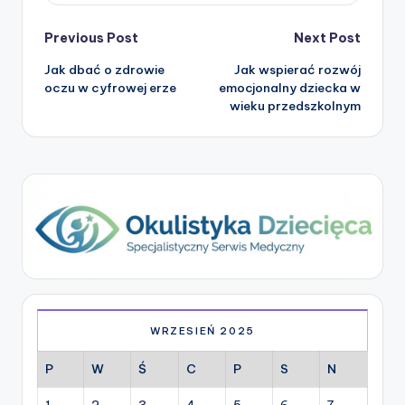
Post
Previous Post
Next Post
Jak dbać o zdrowie
Jak wspierać rozwój
navigation
oczu w cyfrowej erze
emocjonalny dziecka w
wieku przedszkolnym
WRZESIEŃ 2025
P
W
Ś
C
P
S
N
1
2
3
4
5
6
7