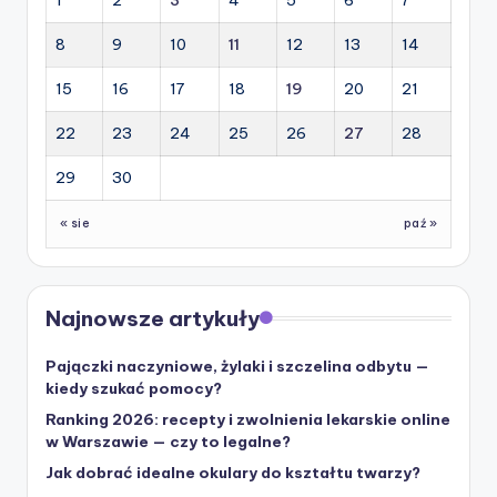
8
9
10
11
12
13
14
15
16
17
18
19
20
21
22
23
24
25
26
27
28
29
30
« sie
paź »
Najnowsze artykuły
Pajączki naczyniowe, żylaki i szczelina odbytu —
kiedy szukać pomocy?
Ranking 2026: recepty i zwolnienia lekarskie online
w Warszawie — czy to legalne?
Jak dobrać idealne okulary do kształtu twarzy?