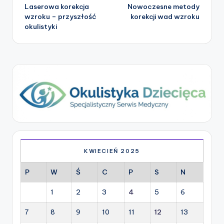
Laserowa korekcja
Nowoczesne metody
navigation
wzroku – przyszłość
korekcji wad wzroku
okulistyki
KWIECIEŃ 2025
P
W
Ś
C
P
S
N
1
2
3
4
5
6
7
8
9
10
11
12
13