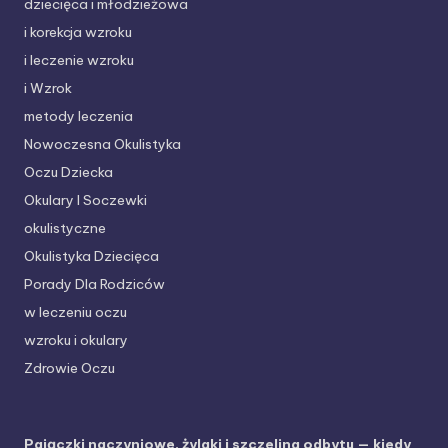
dziecięca i młodzieżowa
i korekcja wzroku
i leczenie wzroku
i Wzrok
metody leczenia
Nowoczesna Okulistyka
Oczu Dziecka
Okulary I Soczewki
okulistyczne
Okulistyka Dziecięca
Porady Dla Rodziców
w leczeniu oczu
wzroku i okulary
Zdrowie Oczu
Pajączki naczyniowe, żylaki i szczelina odbytu — kiedy