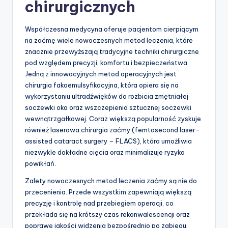
chirurgicznych
Współczesna medycyna oferuje pacjentom cierpiącym
na zaćmę wiele nowoczesnych metod leczenia, które
znacznie przewyższają tradycyjne techniki chirurgiczne
pod względem precyzji, komfortu i bezpieczeństwa.
Jedną z innowacyjnych metod operacyjnych jest
chirurgia fakoemulsyfikacyjna, która opiera się na
wykorzystaniu ultradźwięków do rozbicia zmętniałej
soczewki oka oraz wszczepienia sztucznej soczewki
wewnątrzgałkowej. Coraz większą popularność zyskuje
również laserowa chirurgia zaćmy (femtosecond laser-
assisted cataract surgery – FLACS), która umożliwia
niezwykle dokładne cięcia oraz minimalizuje ryzyko
powikłań.
Zalety nowoczesnych metod leczenia zaćmy są nie do
przecenienia. Przede wszystkim zapewniają większą
precyzję i kontrolę nad przebiegiem operacji, co
przekłada się na krótszy czas rekonwalescencji oraz
poprawę jakości widzenia bezpośrednio po zabiegu.