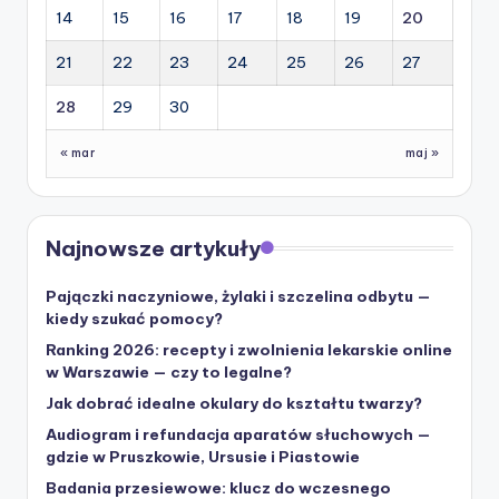
14
15
16
17
18
19
20
21
22
23
24
25
26
27
28
29
30
« mar
maj »
Najnowsze artykuły
Pajączki naczyniowe, żylaki i szczelina odbytu —
kiedy szukać pomocy?
Ranking 2026: recepty i zwolnienia lekarskie online
w Warszawie — czy to legalne?
Jak dobrać idealne okulary do kształtu twarzy?
Audiogram i refundacja aparatów słuchowych —
gdzie w Pruszkowie, Ursusie i Piastowie
Badania przesiewowe: klucz do wczesnego