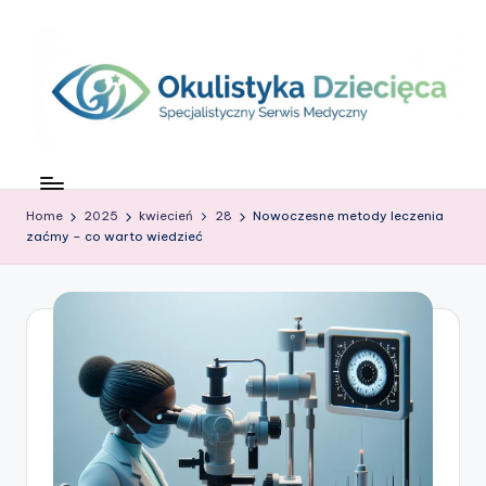
Skip
to
content
O
c
Home
2025
kwiecień
28
Nowoczesne metody leczenia
z
zaćmy – co warto wiedzieć
k
o
w
G
ł
o