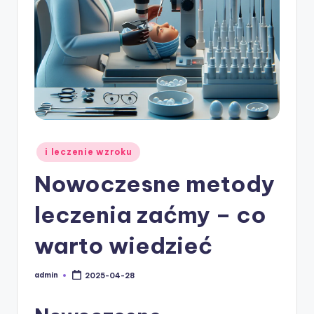
w
ie
Posted
i leczenie wzroku
in
Nowoczesne metody
leczenia zaćmy – co
warto wiedzieć
admin
2025-04-28
Posted
by