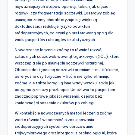
najważniejszych etapów operacji, takich jak cięcia
rogówki czy fragmentacja soczewki. Laserowy zabieg
usunięcia zaćmy charakteryzuje się większą
dokładnością i redukuje ryzyko powikłań
śródoperacyjnych, co czyni go preferowaną opcją dla
wielu pacjentów i chirurgów okulistycznych.
Nowoczesne leczenie zaćmy to również rozwój
sztucznych soczewek wewnątrzgałkowych (IOL), które
wszczepia się po usunięciu soczewki naturalnej.
Obecnie dostępne są soczewki premium – multifokalne,
asferyczne czy toryczne – które nie tylko eliminują
zaćmę, ale także korygują inne wady wzroku, takie jak
astygmatyzm czy prezbiopia. Umożliwia to pacjentom
znaczną poprawę jakości widzenia, często bez
konieczności noszenia okularów po zabiegu.
W kontekście nowoczesnych metod leczenia zaćmy
warto również wspomnieć o zastosowaniu
śródoperacyjnych systemów obrazowania
trójwymiarowego oraz integracji z technologią AI, które