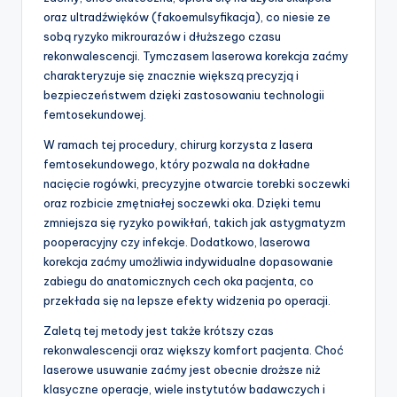
oraz ultradźwięków (fakoemulsyfikacja), co niesie ze
sobą ryzyko mikrourazów i dłuższego czasu
rekonwalescencji. Tymczasem laserowa korekcja zaćmy
charakteryzuje się znacznie większą precyzją i
bezpieczeństwem dzięki zastosowaniu technologii
femtosekundowej.
W ramach tej procedury, chirurg korzysta z lasera
femtosekundowego, który pozwala na dokładne
nacięcie rogówki, precyzyjne otwarcie torebki soczewki
oraz rozbicie zmętniałej soczewki oka. Dzięki temu
zmniejsza się ryzyko powikłań, takich jak astygmatyzm
pooperacyjny czy infekcje. Dodatkowo, laserowa
korekcja zaćmy umożliwia indywidualne dopasowanie
zabiegu do anatomicznych cech oka pacjenta, co
przekłada się na lepsze efekty widzenia po operacji.
Zaletą tej metody jest także krótszy czas
rekonwalescencji oraz większy komfort pacjenta. Choć
laserowe usuwanie zaćmy jest obecnie droższe niż
klasyczne operacje, wiele instytutów badawczych i