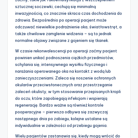
sztucznej soczewki, cechują się minimalną
inwazyjnością, co znacznie skraca czas dochodzenia do
zdrowia. Bezpośrednio po operacji pacjent może
odczuwać niewielkie podrażnienie oka, światłowstręt, a
także chwilowe zamglenie widzenia – są to jednak
normalne objawy związane z gojeniem się tkanek.
W czasie rekonwalescencji po operacji zaćmy pacjent
powinien unikać podnoszenia ciężkich przedmiotów,
schylania się, intensywnego wysiłku fizycznego i
narażania operowanego oka na kontakt z wodą lub
zanieczyszczeniami. Zaleca się noszenie ochronnych
okularów przeciwsłonecznych oraz przestrzeganie
zaleceń okulisty, w tym stosowanie przepisanych kropli
do oczu, które zapobiegają infekcjom i wspierają
regenerację. Bardzo ważne są również kontrole
pooperacyjne – pierwsza odbywa się zazwyczaj
następnego dnia po zabiegu, kolejne ustalane są
indywidualnie w zależności od przebiegu gojenia.
Wielu pacjentów zastanawia się, kiedy mogą wrócić do