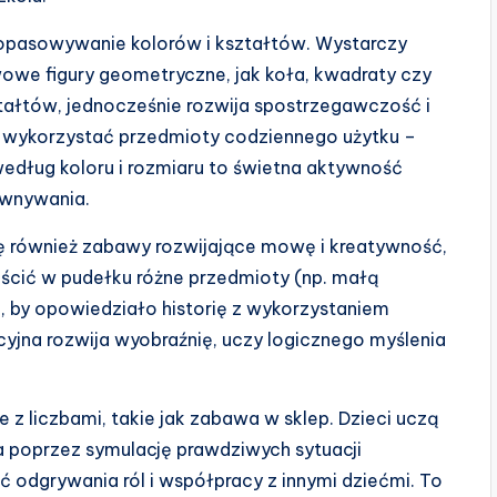
opasowywanie kolorów i kształtów. Wystarczy
owe figury geometryczne, jak koła, kwadraty czy
ztałtów, jednocześnie rozwija spostrzegawczość i
ż wykorzystać przedmioty codziennego użytku –
edług koloru i rozmiaru to świetna aktywność
ównywania.
ię również zabawy rozwijające mowę i kreatywność,
eścić w pudełku różne przedmioty (np. małą
o, by opowiedziało historię z wykorzystaniem
jna rozwija wyobraźnię, uczy logicznego myślenia
 z liczbami, takie jak zabawa w sklep. Dzieci uczą
za poprzez symulację prawdziwych sytuacji
 odgrywania ról i współpracy z innymi dziećmi. To