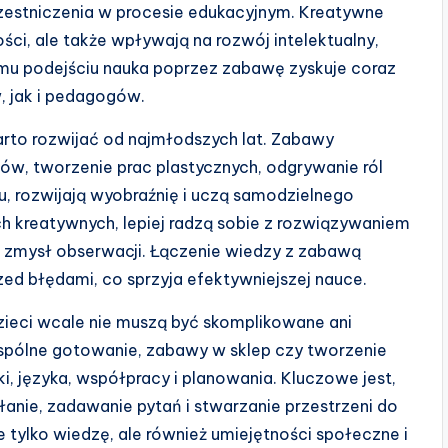
estniczenia w procesie edukacyjnym. Kreatywne
ości, ale także wpływają na rozwój intelektualny,
emu podejściu nauka poprzez zabawę zyskuje coraz
 jak i pedagogów.
arto rozwijać od najmłodszych lat. Zabawy
cków, tworzenie prac plastycznych, odgrywanie ról
u, rozwijają wyobraźnię i uczą samodzielnego
ch kreatywnych, lepiej radzą sobie z rozwiązywaniem
ją zmysł obserwacji. Łączenie wiedzy z zabawą
ed błędami, co sprzyja efektywniejszej nauce.
dzieci wcale nie muszą być skomplikowane ani
wspólne gotowanie, zabawy w sklep czy tworzenie
języka, współpracy i planowania. Kluczowe jest,
nie, zadawanie pytań i stwarzanie przestrzeni do
 tylko wiedzę, ale również umiejętności społeczne i