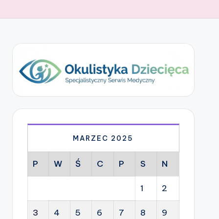
MARZEC 2025
P
W
Ś
C
P
S
N
1
2
3
4
5
6
7
8
9