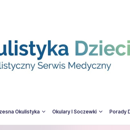
esna Okulistyka
Okulary I Soczewki
Porady 