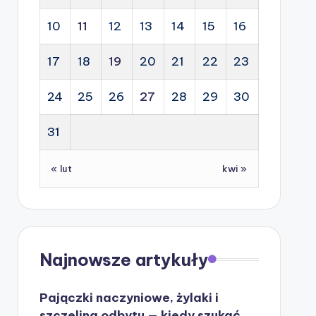
10
11
12
13
14
15
16
17
18
19
20
21
22
23
24
25
26
27
28
29
30
31
« lut
kwi »
Najnowsze artykuły
Pajączki naczyniowe, żylaki i
szczelina odbytu — kiedy szukać