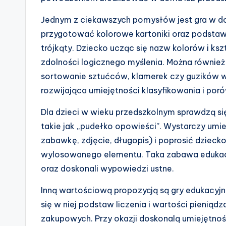
Jednym z ciekawszych pomysłów jest gra w d
przygotować kolorowe kartoniki oraz podstaw
trójkąty. Dziecko ucząc się nazw kolorów i ks
zdolności logicznego myślenia. Można równie
sortowanie sztućców, klamerek czy guzików w
rozwijająca umiejętności klasyfikowania i por
Dla dzieci w wieku przedszkolnym sprawdzą s
takie jak „pudełko opowieści”. Wystarczy umi
zabawkę, zdjęcie, długopis) i poprosić dzieck
wylosowanego elementu. Taka zabawa edukacy
oraz doskonali wypowiedzi ustne.
Inną wartościową propozycją są gry edukacyjne
się w niej podstaw liczenia i wartości pieniąd
zakupowych. Przy okazji doskonalą umiejętność