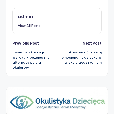
admin
View All Posts
Post
Previous Post
Next Post
Laserowa korekcja
Jak wspierać rozwój
navigation
wzroku – bezpieczna
emocjonalny dziecka w
alternatywa dla
wieku przedszkolnym
okularów