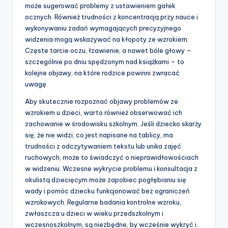
może sugerować problemy z ustawieniem gałek
ocznych. Również trudności z koncentracją przy nauce i
wykonywaniu zadań wymagających precyzyjnego
widzenia mogą wskazywać na kłopoty ze wzrokiem.
Częste tarcie oczu, łzawienie, a nawet bóle głowy –
szczególnie po dniu spędzonym nad książkami – to
kolejne objawy, na które rodzice powinni zwracać
uwagę.
Aby skutecznie rozpoznać objawy problemów ze
wzrokiem u dzieci, warto również obserwować ich
zachowanie w środowisku szkolnym. Jeśli dziecko skarży
się, że nie widzi, co jest napisane na tablicy, ma
trudności z odczytywaniem tekstu lub unika zajęć
ruchowych, może to świadczyć o nieprawidłowościach
w widzeniu. Wczesne wykrycie problemu i konsultacja z
okulistą dziecięcym może zapobiec pogłębianiu się
wady i pomóc dziecku funkcjonować bez ograniczeń
wzrokowych. Regularne badania kontrolne wzroku,
zwłaszcza u dzieci w wieku przedszkolnym i
wczesnoszkolnym, są niezbędne, by wcześnie wykryć i