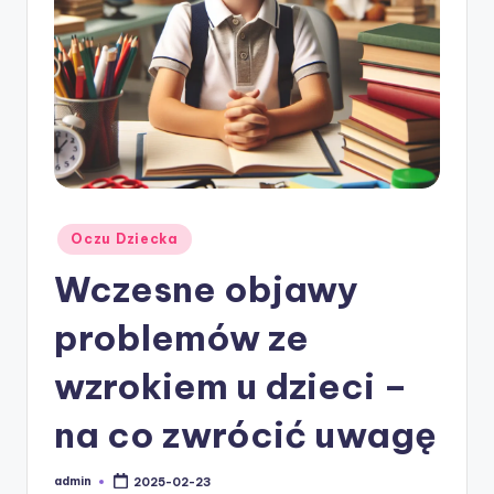
w
ie
Posted
Oczu Dziecka
in
Wczesne objawy
problemów ze
wzrokiem u dzieci –
na co zwrócić uwagę
admin
2025-02-23
Posted