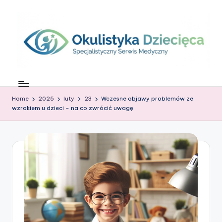
Skip
to
content
O
c
Home
2025
luty
23
Wczesne objawy problemów ze
z
wzrokiem u dzieci – na co zwrócić uwagę
k
o
w
G
ł
o