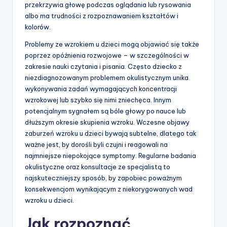
przekrzywia głowę podczas oglądania lub rysowania
albo ma trudności z rozpoznawaniem kształtów i
kolorów.
Problemy ze wzrokiem u dzieci mogą objawiać się także
poprzez opóźnienia rozwojowe – w szczególności w
zakresie nauki czytania i pisania. Często dziecko z
niezdiagnozowanym problemem okulistycznym unika
wykonywania zadań wymagających koncentracji
wzrokowej lub szybko się nimi zniechęca. Innym
potencjalnym sygnałem są bóle głowy po nauce lub
dłuższym okresie skupienia wzroku. Wczesne objawy
zaburzeń wzroku u dzieci bywają subtelne, dlatego tak
ważne jest, by dorośli byli czujni i reagowali na
najmniejsze niepokojące symptomy. Regularne badania
okulistyczne oraz konsultacje ze specjalistą to
najskuteczniejszy sposób, by zapobiec poważnym
konsekwencjom wynikającym z niekorygowanych wad
wzroku u dzieci.
Jak rozpoznać