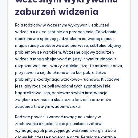
zaburzeń widzenia
Rola rodziców w wczesnym wykrywaniu zaburzeń
widzenia u dzieci jest nie do przecenienia. To właśnie
opiekunowie spędzają z dzieckiem najwięcej czasu i
mają szansę zaobserwować pierwsze, subtelne objawy
problemów ze wzrokiem. Wczesne objawy zaburzeń
widzenia mogą obejmować między innymi trudności z
rozpoznawaniem twarzy z daleka, częste mrużenie oczu,
przysuwanie się do ekranów lub książek, a także
problemy z koordynacją wzrokowo-ruchową. Kluczowe
jest, aby rodzice byli świadomi tych sygnałów i nie
bagatelizowali ich, ponieważ szybka interwencja
zwiększa szanse na skuteczne leczenie oraz może
zapobiec trwałym wadom wzroku.
Rodzice powinni zwracać uwagę na zmiany w
zachowaniu dziecka, takie jak unikanie zabaw
wymagających precyzyjnego widzenia, skargi na bóle
głowy lub częste pocieranie oczu. Regularne kontrole