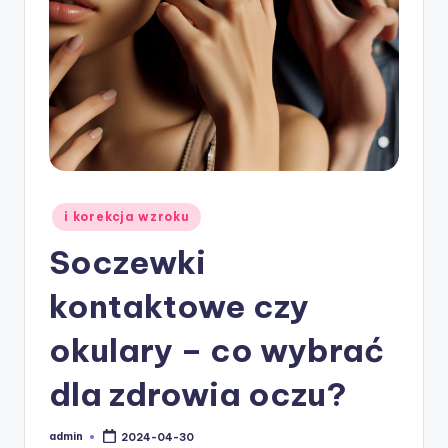
w
ie
Posted
i korekcja wzroku
in
Soczewki
kontaktowe czy
okulary – co wybrać
dla zdrowia oczu?
admin
2024-04-30
Posted