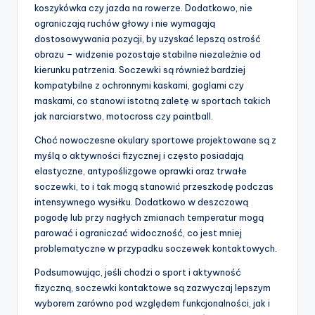
koszykówka czy jazda na rowerze. Dodatkowo, nie
ograniczają ruchów głowy i nie wymagają
dostosowywania pozycji, by uzyskać lepszą ostrość
obrazu – widzenie pozostaje stabilne niezależnie od
kierunku patrzenia. Soczewki są również bardziej
kompatybilne z ochronnymi kaskami, goglami czy
maskami, co stanowi istotną zaletę w sportach takich
jak narciarstwo, motocross czy paintball.
Choć nowoczesne okulary sportowe projektowane są z
myślą o aktywności fizycznej i często posiadają
elastyczne, antypoślizgowe oprawki oraz trwałe
soczewki, to i tak mogą stanowić przeszkodę podczas
intensywnego wysiłku. Dodatkowo w deszczową
pogodę lub przy nagłych zmianach temperatur mogą
parować i ograniczać widoczność, co jest mniej
problematyczne w przypadku soczewek kontaktowych.
Podsumowując, jeśli chodzi o sport i aktywność
fizyczną, soczewki kontaktowe są zazwyczaj lepszym
wyborem zarówno pod względem funkcjonalności, jak i