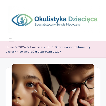
Skip
to
content
O
c
Home
2024
kwiecień
30
Soczewki kontaktowe czy
z
okulary – co wybrać dla zdrowia oczu?
k
o
w
G
ł
o