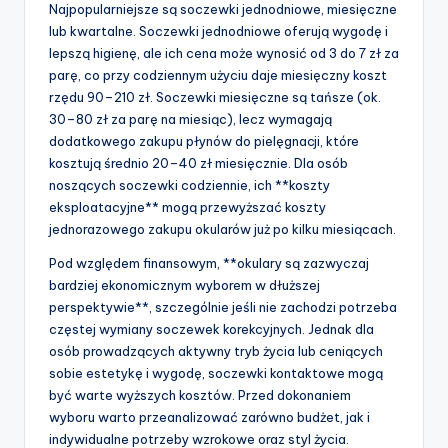
Najpopularniejsze są soczewki jednodniowe, miesięczne
lub kwartalne. Soczewki jednodniowe oferują wygodę i
lepszą higienę, ale ich cena może wynosić od 3 do 7 zł za
parę, co przy codziennym użyciu daje miesięczny koszt
rzędu 90–210 zł. Soczewki miesięczne są tańsze (ok.
30–80 zł za parę na miesiąc), lecz wymagają
dodatkowego zakupu płynów do pielęgnacji, które
kosztują średnio 20–40 zł miesięcznie. Dla osób
noszących soczewki codziennie, ich **koszty
eksploatacyjne** mogą przewyższać koszty
jednorazowego zakupu okularów już po kilku miesiącach.
Pod względem finansowym, **okulary są zazwyczaj
bardziej ekonomicznym wyborem w dłuższej
perspektywie**, szczególnie jeśli nie zachodzi potrzeba
częstej wymiany soczewek korekcyjnych. Jednak dla
osób prowadzących aktywny tryb życia lub ceniących
sobie estetykę i wygodę, soczewki kontaktowe mogą
być warte wyższych kosztów. Przed dokonaniem
wyboru warto przeanalizować zarówno budżet, jak i
indywidualne potrzeby wzrokowe oraz styl życia.