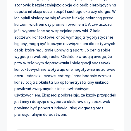
stanowią bezpieczniejszą opcję dla osób cierpiących na
częste infekcje oczu, zespół suchego oka czy alergie. W
ich opinii okulary pełnią również funkcję ochronną przed
kurzem, wiatrem czy promieniowaniem UV, zwłaszcza
jeśli wyposażone są w specjalne powłoki. Z kolei
soczewki kontaktowe, choć wymagają rygorystycznej
higieny, mogą być lepszym rozwiązaniem dla aktywnych
osób, które regularnie uprawiają sport lub cenią sobie
wygodę i swobodę ruchu. Okuliści zwracają uwagę, że
przy właściwym dopasowaniu i pielęgnacji soczewek
kontaktowych nie wpływają one negatywnie na zdrowie
oczu. Jednak kluczowe jest regularne badanie wzroku i
konsultacja z okulistą lub optometrystą, aby uniknąć
powikłań związanych z ich niewłaściwym
użytkowaniem. Eksperci podkreślają, że każdy przypadek
jest inny i decyzja o wyborze okularów czy soczewek
powinna być poparta indywidualną diagnozą oraz
profesjonalnym doradztwem.