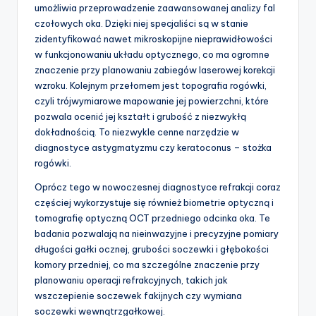
umożliwia przeprowadzenie zaawansowanej analizy fal
czołowych oka. Dzięki niej specjaliści są w stanie
zidentyfikować nawet mikroskopijne nieprawidłowości
w funkcjonowaniu układu optycznego, co ma ogromne
znaczenie przy planowaniu zabiegów laserowej korekcji
wzroku. Kolejnym przełomem jest topografia rogówki,
czyli trójwymiarowe mapowanie jej powierzchni, które
pozwala ocenić jej kształt i grubość z niezwykłą
dokładnością. To niezwykle cenne narzędzie w
diagnostyce astygmatyzmu czy keratoconus – stożka
rogówki.
Oprócz tego w nowoczesnej diagnostyce refrakcji coraz
częściej wykorzystuje się również biometrie optyczną i
tomografię optyczną OCT przedniego odcinka oka. Te
badania pozwalają na nieinwazyjne i precyzyjne pomiary
długości gałki ocznej, grubości soczewki i głębokości
komory przedniej, co ma szczególne znaczenie przy
planowaniu operacji refrakcyjnych, takich jak
wszczepienie soczewek fakijnych czy wymiana
soczewki wewnątrzgałkowej.