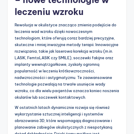
leczeniu wzroku
Rewolucja w okulistyce znacząco zmienia podejście do
leczenia wad wzroku dzięki nowoczesnym
technologiom, które oferują coraz bardziej precyzyjne,
skuteczne i mniej inwazyjne metody terapii. Innowacyjne
rozwiązania, takie jak laserowa korekcja wzroku (m.in.
LASIK, FemtoLASIK czy SMILE), soczewki fakijne oraz
implanty wewnątrzgałkowe, zyskały ogromną
popularność w leczeniu krótkowzroczności,
nadwzroczności i astygmatyzmu. Te zaawansowane
technologie pozwalają na trwałe usunięcie wady
wzroku, co dla wielu pacjentów oznacza koniec noszenia
okularów lub soczewek kontaktowych.
W ostatnich latach dynamicznie rozwija się również
wykorzystanie sztucznej inteligencji i systemów
obrazowania 3D, które wspomagają diagnozowanie i
planowanie zabiegów okulistycznych z niespotykaną
dotąd dokładnością. Dzięki temu możliwe jest