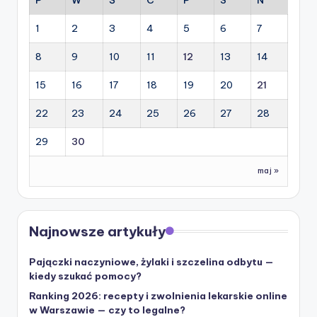
1
2
3
4
5
6
7
8
9
10
11
12
13
14
15
16
17
18
19
20
21
22
23
24
25
26
27
28
29
30
maj »
Najnowsze artykuły
Pajączki naczyniowe, żylaki i szczelina odbytu —
kiedy szukać pomocy?
Ranking 2026: recepty i zwolnienia lekarskie online
w Warszawie — czy to legalne?