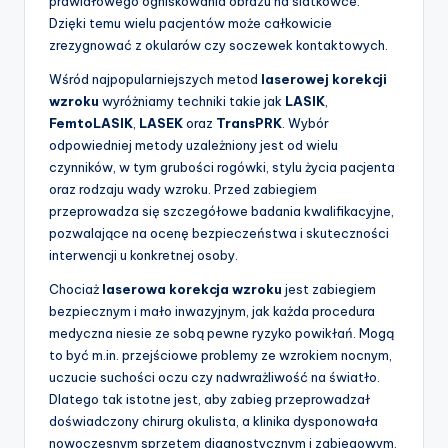
prawidłowego ogniskowania obrazu na siatkówce.
Dzięki temu wielu pacjentów może całkowicie
zrezygnować z okularów czy soczewek kontaktowych.
Wśród najpopularniejszych metod
laserowej korekcji
wzroku
wyróżniamy techniki takie jak
LASIK
,
FemtoLASIK
,
LASEK
oraz
TransPRK
. Wybór
odpowiedniej metody uzależniony jest od wielu
czynników, w tym grubości rogówki, stylu życia pacjenta
oraz rodzaju wady wzroku. Przed zabiegiem
przeprowadza się szczegółowe badania kwalifikacyjne,
pozwalające na ocenę bezpieczeństwa i skuteczności
interwencji u konkretnej osoby.
Chociaż
laserowa korekcja wzroku
jest zabiegiem
bezpiecznym i mało inwazyjnym, jak każda procedura
medyczna niesie ze sobą pewne ryzyko powikłań. Mogą
to być m.in. przejściowe problemy ze wzrokiem nocnym,
uczucie suchości oczu czy nadwrażliwość na światło.
Dlatego tak istotne jest, aby zabieg przeprowadzał
doświadczony chirurg okulista, a klinika dysponowała
nowoczesnym sprzętem diagnostycznym i zabiegowym.