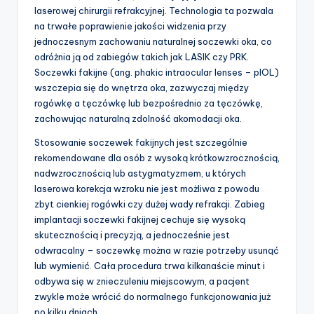
laserowej chirurgii refrakcyjnej. Technologia ta pozwala
na trwałe poprawienie jakości widzenia przy
jednoczesnym zachowaniu naturalnej soczewki oka, co
odróżnia ją od zabiegów takich jak LASIK czy PRK.
Soczewki fakijne (ang. phakic intraocular lenses – pIOL)
wszczepia się do wnętrza oka, zazwyczaj między
rogówkę a tęczówkę lub bezpośrednio za tęczówkę,
zachowując naturalną zdolność akomodacji oka.
Stosowanie soczewek fakijnych jest szczególnie
rekomendowane dla osób z wysoką krótkowzrocznością,
nadwzrocznością lub astygmatyzmem, u których
laserowa korekcja wzroku nie jest możliwa z powodu
zbyt cienkiej rogówki czy dużej wady refrakcji. Zabieg
implantacji soczewki fakijnej cechuje się wysoką
skutecznością i precyzją, a jednocześnie jest
odwracalny – soczewkę można w razie potrzeby usunąć
lub wymienić. Cała procedura trwa kilkanaście minut i
odbywa się w znieczuleniu miejscowym, a pacjent
zwykle może wrócić do normalnego funkcjonowania już
po kilku dniach.