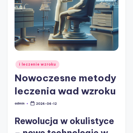
w
ie
Posted
i leczenie wzroku
in
Nowoczesne metody
leczenia wad wzroku
admin
2024-04-12
Posted
by
Rewolucja w okulistyce
– nowe technologie w