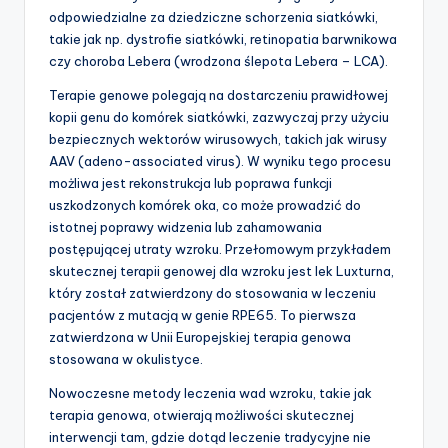
odpowiedzialne za dziedziczne schorzenia siatkówki,
takie jak np. dystrofie siatkówki, retinopatia barwnikowa
czy choroba Lebera (wrodzona ślepota Lebera – LCA).
Terapie genowe polegają na dostarczeniu prawidłowej
kopii genu do komórek siatkówki, zazwyczaj przy użyciu
bezpiecznych wektorów wirusowych, takich jak wirusy
AAV (adeno-associated virus). W wyniku tego procesu
możliwa jest rekonstrukcja lub poprawa funkcji
uszkodzonych komórek oka, co może prowadzić do
istotnej poprawy widzenia lub zahamowania
postępującej utraty wzroku. Przełomowym przykładem
skutecznej terapii genowej dla wzroku jest lek Luxturna,
który został zatwierdzony do stosowania w leczeniu
pacjentów z mutacją w genie RPE65. To pierwsza
zatwierdzona w Unii Europejskiej terapia genowa
stosowana w okulistyce.
Nowoczesne metody leczenia wad wzroku, takie jak
terapia genowa, otwierają możliwości skutecznej
interwencji tam, gdzie dotąd leczenie tradycyjne nie