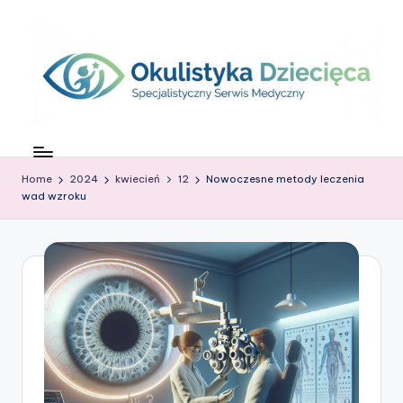
Skip
to
content
O
c
Home
2024
kwiecień
12
Nowoczesne metody leczenia
z
wad wzroku
k
o
w
G
ł
o