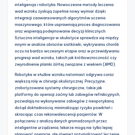
inteligencja i robotyka. Nowoczesne metody leczenia
wad wzroku zyskują zupełnie nowy wymiar dzięki
integracji zaawansowanych algorytmów uczenia
maszynowego, które usprawniają proces diagnozowania
oraz wspierają podejmowanie decyzji klinicznych.
Sztuczna inteligencja w okulistyce sprawdza się między
innymi w analizie obrazów siatkówki, wykrywaniu chorób
oczu na bardzo wczesnym etapie oraz w przewidywaniu
progresji wad wzroku, takich jak krótkowzroczność czy
zwyrodnienie plamki żółtej związane z wiekiem (AMD).
Robotyka w służbie wzroku natomiast odgrywa coraz
większą rolę w chirurgii okulistycznej. Precyzyjne,
zrobotyzowane systemy chirurgiczne, takie jak
platformy do operacji zaćmy lub zabiegów refrakcyjnych,
pozwalają na wykonywanie zabiegów z niespotykaną
dotąd dokładnością, minimalizując ryzyko powikłań i
skracając czas rekonwalescencji pacjentów. W
połączeniu z analizą danych gromadzonych przez
inteligentne urządzenia, lekarze mogą nie tylko lepiej
planować operacje, ale również optymalizować leczenie