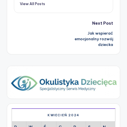
View All Posts
Post
Next Post
Jak wspierać
navigation
emocjonalny rozwój
dziecka
KWIECIEŃ 2024
P
W
Ś
C
P
S
N